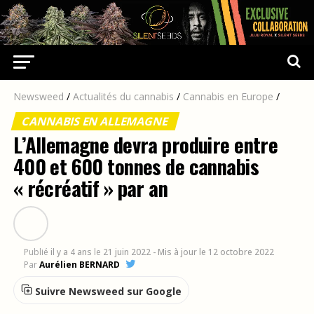
Newsweed
/
Actualités du cannabis
/
Cannabis en Europe
/
CANNABIS EN ALLEMAGNE
L’Allemagne devra produire entre
400 et 600 tonnes de cannabis
« récréatif » par an
Publié
il y a 4 ans
le
21 juin 2022
- Mis à jour le 12 octobre 2022
Par
Aurélien BERNARD
Suivre Newsweed sur Google