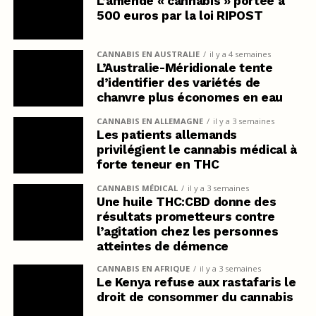
L’amende « cannabis » portée à
500 euros par la loi RIPOST
CANNABIS EN AUSTRALIE
il y a 4 semaines
L’Australie-Méridionale tente
d’identifier des variétés de
chanvre plus économes en eau
CANNABIS EN ALLEMAGNE
il y a 3 semaines
Les patients allemands
privilégient le cannabis médical à
forte teneur en THC
CANNABIS MÉDICAL
il y a 3 semaines
Une huile THC:CBD donne des
résultats prometteurs contre
l’agitation chez les personnes
atteintes de démence
CANNABIS EN AFRIQUE
il y a 3 semaines
Le Kenya refuse aux rastafaris le
droit de consommer du cannabis