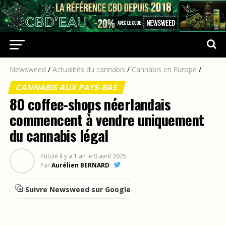
Newsweed
/
Actualités du cannabis
/
Cannabis en Europe
/
CANNABIS AUX PAYS-BAS
80 coffee-shops néerlandais
commencent à vendre uniquement
du cannabis légal
Publié
il y a 1 an
le
9 avril 2025
Par
Aurélien BERNARD
Suivre Newsweed sur Google