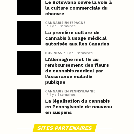
Le Botswana ouvre la voie à
la culture commerciale du
chanvre
CANNABIS EN ESPAGNE
il y a 3 semaines
La première culture de
cannabis à usage médical
autorisée aux îles Canaries
BUSINESS
il y a 3 semaines
L’Allemagne met fin au
remboursement des fleurs
de cannabis médical par
l’assurance maladie
publique
CANNABIS EN PENNSYLVANIE
il y a 3 semaines
La légalisation du cannabis
en Pennsylvanie de nouveau
en suspens
SITES PARTENAIRES