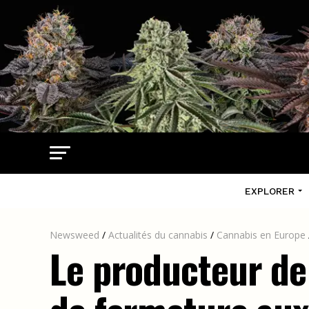
EXPLORER
Newsweed
/
Actualités du cannabis
/
Cannabis en Europe
Le producteur d