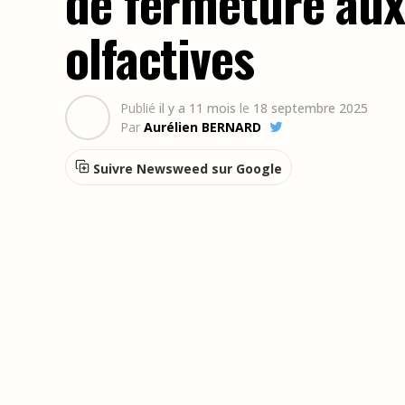
de fermeture aux
olfactives
Publié
il y a 11 mois
le
18 septembre 2025
Par
Aurélien BERNARD
Suivre Newsweed sur Google