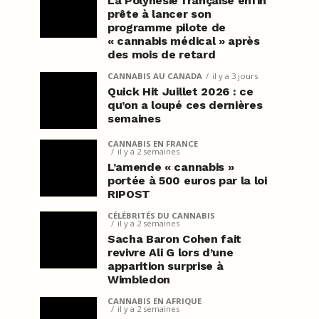
La Polynésie française enfin
prête à lancer son
programme pilote de
« cannabis médical » après
des mois de retard
CANNABIS AU CANADA
il y a 3 jours
Quick Hit Juillet 2026 : ce
qu’on a loupé ces dernières
semaines
CANNABIS EN FRANCE
il y a 2 semaines
L’amende « cannabis »
portée à 500 euros par la loi
RIPOST
CÉLÉBRITÉS DU CANNABIS
il y a 2 semaines
Sacha Baron Cohen fait
revivre Ali G lors d’une
apparition surprise à
Wimbledon
CANNABIS EN AFRIQUE
il y a 2 semaines