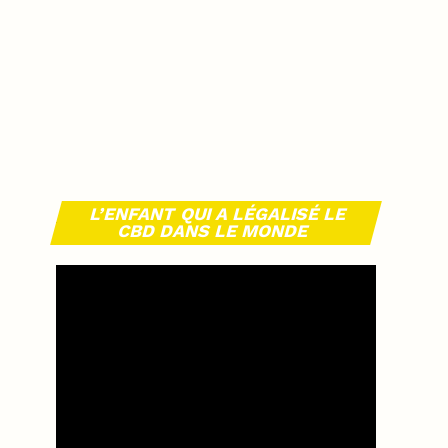
L’ENFANT QUI A LÉGALISÉ LE
CBD DANS LE MONDE