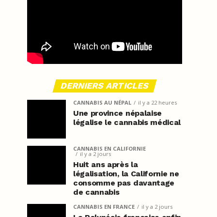
DERNIERS ARTICLES
CANNABIS AU NÉPAL
il y a 22 heures
Une province népalaise
légalise le cannabis médical
CANNABIS EN CALIFORNIE
il y a 2 jours
Huit ans après la
légalisation, la Californie ne
consomme pas davantage
de cannabis
CANNABIS EN FRANCE
il y a 2 jours