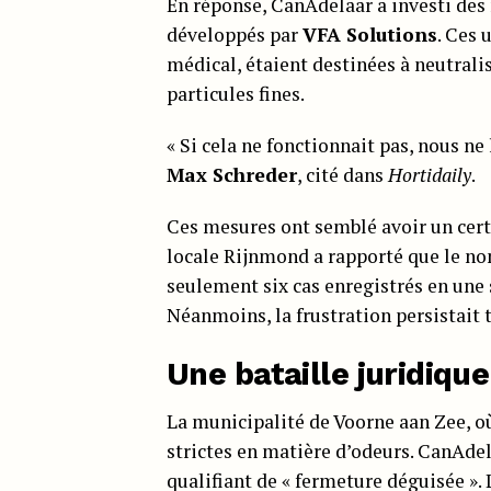
En réponse, CanAdelaar a investi des 
développés par
VFA Solutions
. Ces 
médical, étaient destinées à neutralise
particules fines.
« Si cela ne fonctionnait pas, nous ne 
Max Schreder
, cité dans
Hortidaily
.
Ces mesures ont semblé avoir un certa
locale Rijnmond a rapporté que le no
seulement six cas enregistrés en une s
Néanmoins, la frustration persistait t
Une bataille juridique
La municipalité de Voorne aan Zee, où
strictes en matière d’odeurs. CanAdel
qualifiant de « fermeture déguisée ». L