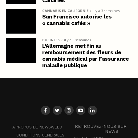
Canaries
CANNABIS EN CALIFORNIE
il y a 3 semaines
San Francisco autorise les
« cannabis cafés »
BUSINESS
il y a 3 semaines
L’Allemagne met fin au
remboursement des fleurs de
cannabis médical par l’assurance
maladie publique
RETROUVEZ-NOUS SUR
A PROPOS DE NEWSWEED
NEWS
CONDITIONS GÉNÉRALES