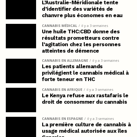
L’Australie-Méridionale tente
d’identifier des variétés de
chanvre plus économes en eau
CANNABIS MÉDICAL
il y a 3 semaines
Une huile THC:CBD donne des
résultats prometteurs contre
l’agitation chez les personnes
atteintes de démence
CANNABIS EN ALLEMAGNE
il y a 3 semaines
Les patients allemands
privilégient le cannabis médical à
forte teneur en THC
CANNABIS EN AFRIQUE
il y a 3 semaines
Le Kenya refuse aux rastafaris le
droit de consommer du cannabis
CANNABIS EN ESPAGNE
il y a 3 semaines
La première culture de cannabis à
usage médical autorisée aux îles