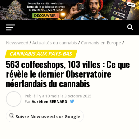
Newsweed
/
Actualités du cannabis
/
Cannabis en Europe
/
CANNABIS AUX PAYS-BAS
563 coffeeshops, 103 villes : Ce que
révèle le dernier Observatoire
néerlandais du cannabis
Publié
il y a 10 mois
le
3 octobre 2025
Par
Aurélien BERNARD
Suivre Newsweed sur Google