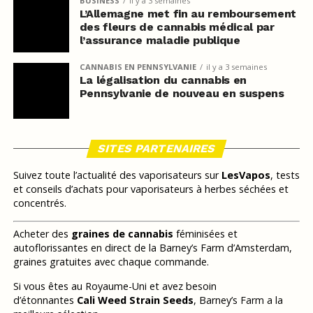
BUSINESS
il y a 3 semaines
L’Allemagne met fin au remboursement
des fleurs de cannabis médical par
l’assurance maladie publique
CANNABIS EN PENNSYLVANIE
il y a 3 semaines
La légalisation du cannabis en
Pennsylvanie de nouveau en suspens
SITES PARTENAIRES
Suivez toute l’actualité des vaporisateurs sur
LesVapos
, tests
et conseils d’achats pour vaporisateurs à herbes séchées et
concentrés.
Acheter des
graines de cannabis
féminisées et
autoflorissantes en direct de la Barney’s Farm d’Amsterdam,
graines gratuites avec chaque commande.
Si vous êtes au Royaume-Uni et avez besoin
d’étonnantes
Cali Weed Strain Seeds
, Barney’s Farm a la