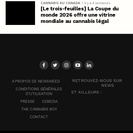
CANNABIS AU CANADA
il y a 4 semaines
[Le trois-feuilles] La Coupe du
monde 2026 offre une vitrine
mondiale au cannabis légal
RETROUVEZ-NOUS SUR
A PROPOS DE NEWSWEED
NEWS
CONDITIONS GÉNÉRALES
ET AILLEURS :
D’UTILISATION
PRESSE
CEBEDIA
THE CANNABIS BOY
CONTACT