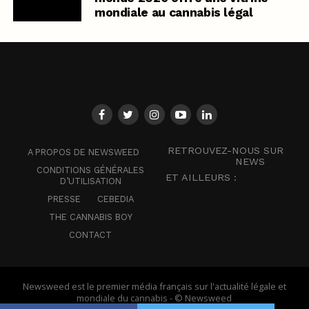
mondiale au cannabis légal
RETROUVEZ-NOUS SUR
A PROPOS DE NEWSWEED
NEWS
CONDITIONS GÉNÉRALES
ET AILLEURS :
D’UTILISATION
PRESSE
CEBEDIA
THE CANNABIS BOY
CONTACT
Newsweed est le premier média français sur l'actualité légale et
mondiale du cannabis - © Newsweed