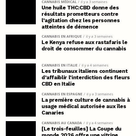
CANNABIS MÉDICAL
il y a 3 semaines
Une huile THC:CBD donne des
résultats prometteurs contre
l’agitation chez les personnes
atteintes de démence
CANNABIS EN AFRIQUE
il y a 3 semaines
Le Kenya refuse aux rastafaris le
droit de consommer du cannabis
CANNABIS EN ITALIE
il y a 4 semaines
Les tribunaux italiens continuent
d’affaiblir l’interdiction des fleurs
CBD en Italie
CANNABIS EN ESPAGNE
il y a 3 semaines
La première culture de cannabis à
usage médical autorisée aux îles
Canaries
CANNABIS AU CANADA
il y a 4 semaines
[Le trois-feuilles] La Coupe du
monde 2026 offre une vitrine