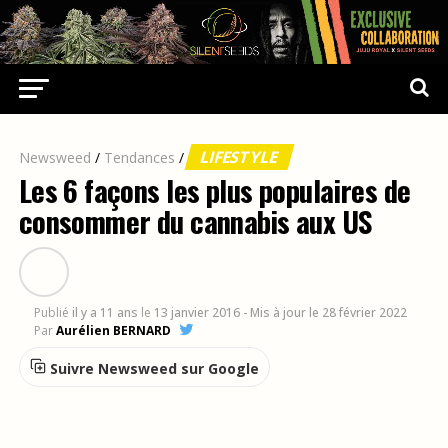
LIFESTYLE
Newsweed
/
Tendances
/
Les 6 façons les plus populaires de
consommer du cannabis aux US
Publié
il y a 11 ans
le
13 janvier 2016
- Mis à jour le 28 février 2022
Par
Aurélien BERNARD
Suivre Newsweed sur Google