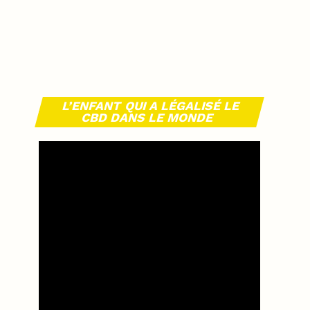
L’ENFANT QUI A LÉGALISÉ LE
CBD DANS LE MONDE