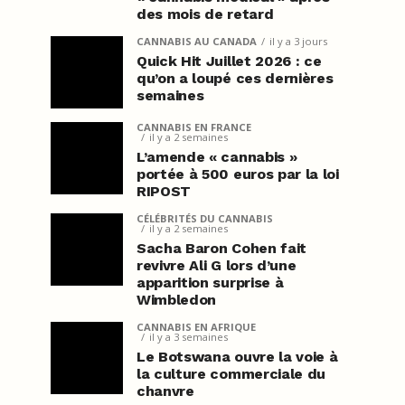
des mois de retard
CANNABIS AU CANADA
il y a 3 jours
Quick Hit Juillet 2026 : ce
qu’on a loupé ces dernières
semaines
CANNABIS EN FRANCE
il y a 2 semaines
L’amende « cannabis »
portée à 500 euros par la loi
RIPOST
CÉLÉBRITÉS DU CANNABIS
il y a 2 semaines
Sacha Baron Cohen fait
revivre Ali G lors d’une
apparition surprise à
Wimbledon
CANNABIS EN AFRIQUE
il y a 3 semaines
Le Botswana ouvre la voie à
la culture commerciale du
chanvre