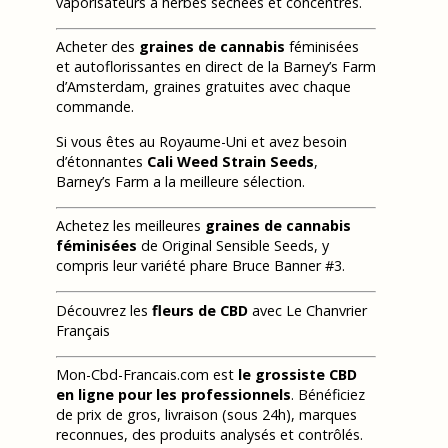
vaporisateurs à herbes séchées et concentrés.
Acheter des
graines de cannabis
féminisées
et autoflorissantes en direct de la Barney’s Farm
d’Amsterdam, graines gratuites avec chaque
commande.
Si vous êtes au Royaume-Uni et avez besoin
d’étonnantes
Cali Weed Strain Seeds
,
Barney’s Farm a la meilleure sélection.
Achetez les meilleures
graines de cannabis
féminisées
de Original Sensible Seeds, y
compris leur variété phare Bruce Banner #3.
Découvrez les
fleurs de CBD
avec Le Chanvrier
Français
Mon-Cbd-Francais.com est
le grossiste CBD
en ligne pour les professionnels
. Bénéficiez
de prix de gros, livraison (sous 24h), marques
reconnues, des produits analysés et contrôlés.