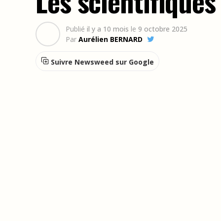
Les scientifiques
Publié
il y a 10 mois
le
9 octobre 2025
Par
Aurélien BERNARD
Suivre Newsweed sur Google