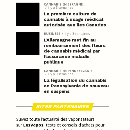
CANNABIS EN ESPAGNE
il y a 3 semaines
La première culture de
cannabis à usage médical
autorisée aux îles Canaries
BUSINESS
il y a 3 semaines
L’Allemagne met fin au
remboursement des fleurs
de cannabis médical par
l’assurance maladie
publique
CANNABIS EN PENNSYLVANIE
il y a 3 semaines
La légalisation du cannabis
en Pennsylvanie de nouveau
en suspens
SITES PARTENAIRES
Suivez toute l’actualité des vaporisateurs
sur
LesVapos
, tests et conseils d’achats pour