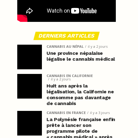
DERNIERS ARTICLES
CANNABIS AU NÉPAL
il y a 2 jours
Une province népalaise
légalise le cannabis médical
CANNABIS EN CALIFORNIE
il y a 2 jours
Huit ans après la
légalisation, la Californie ne
consomme pas davantage
de cannabis
CANNABIS EN FRANCE
il y a 3 jours
La Polynésie française enfin
prête à lancer son
programme pilote de
« cannabis médical » après