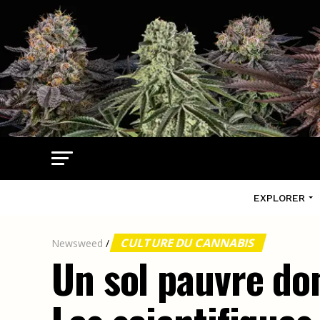
EXPLORER
CULTURE DU CANNABIS
Newsweed
/
Un sol pauvre do