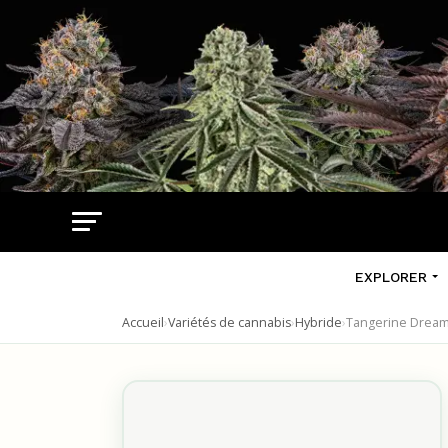
EXPLORER
Accueil
›
Variétés de cannabis
›
Hybride
›
Tangerine Drea