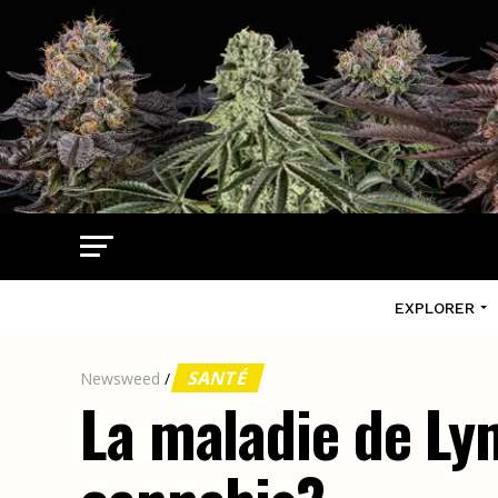
EXPLORER
SANTÉ
Newsweed
/
La maladie de Lym