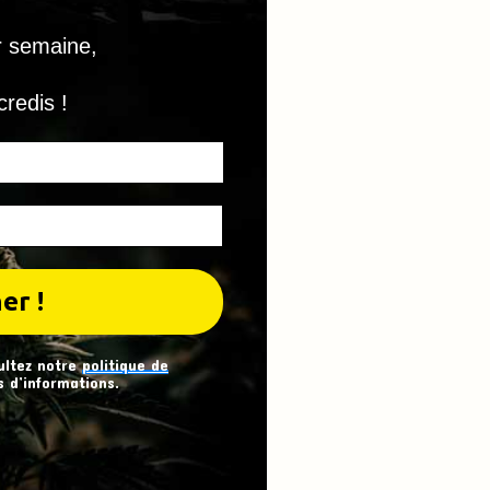
r semaine,
credis !
ultez notre
politique de
 d’informations.