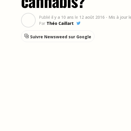
cannabis?
Publié
il y a 10 ans
le
12 août 2016
- Mis à jour l
Par
Théo Caillart
Suivre Newsweed sur Google