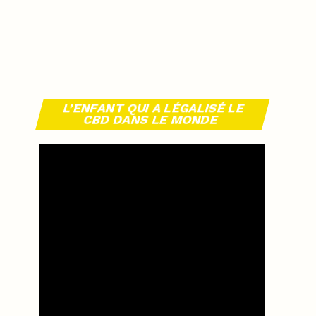
L’ENFANT QUI A LÉGALISÉ LE
CBD DANS LE MONDE