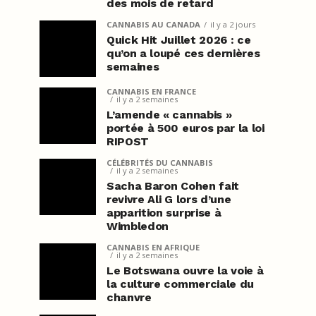
des mois de retard
CANNABIS AU CANADA
il y a 2 jours
Quick Hit Juillet 2026 : ce
qu’on a loupé ces dernières
semaines
CANNABIS EN FRANCE
il y a 2 semaines
L’amende « cannabis »
portée à 500 euros par la loi
RIPOST
CÉLÉBRITÉS DU CANNABIS
il y a 2 semaines
Sacha Baron Cohen fait
revivre Ali G lors d’une
apparition surprise à
Wimbledon
CANNABIS EN AFRIQUE
il y a 2 semaines
Le Botswana ouvre la voie à
la culture commerciale du
chanvre