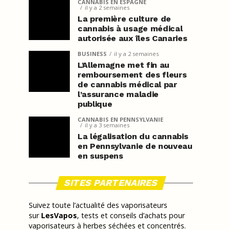
CANNABIS EN ESPAGNE
il y a 2 semaines
La première culture de
cannabis à usage médical
autorisée aux îles Canaries
BUSINESS
il y a 2 semaines
L’Allemagne met fin au
remboursement des fleurs
de cannabis médical par
l’assurance maladie
publique
CANNABIS EN PENNSYLVANIE
il y a 3 semaines
La légalisation du cannabis
en Pennsylvanie de nouveau
en suspens
SITES PARTENAIRES
Suivez toute l’actualité des vaporisateurs
sur
LesVapos
, tests et conseils d’achats pour
vaporisateurs à herbes séchées et concentrés.