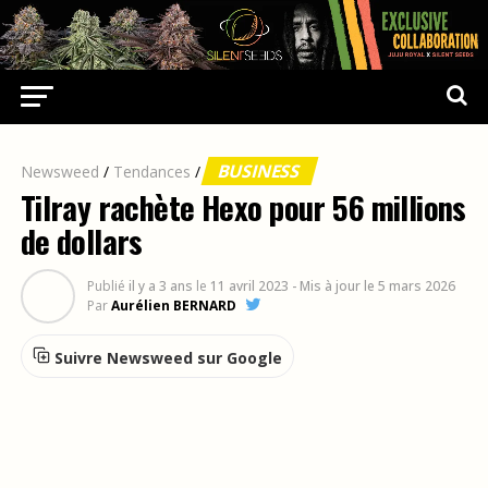
BUSINESS
Newsweed
/
Tendances
/
Tilray rachète Hexo pour 56 millions
de dollars
Publié
il y a 3 ans
le
11 avril 2023
- Mis à jour le 5 mars 2026
Par
Aurélien BERNARD
Suivre Newsweed sur Google