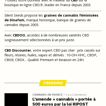
Trouvez votre bonheur avec le meilleur du
CBD
sur la
boutique en ligne CBD.fr, leader en France depuis 2003.
Silent Seeds propose les
graines de cannabis féminisées
de Dinafem
, marque historique, banque de graines de
cannabis depuis 2005.
Avec
CBDOO
, accédez à de nombreuses variétés CBD
soigneusement sélectionnées à un prix juste.
CBD Discounter
, votre expert CBD pas cher : prix cassés sur
fleurs, résines, huiles, vapes et dérivés : 10-OH-HHC, CBDP,
CBG9, CBDX… Qualité Premium et livraison en 24H.
TRENDING
CANNABIS EN FRANCE
il y a 2 semaines
L’amende « cannabis » portée à
500 euros par la loi RIPOST