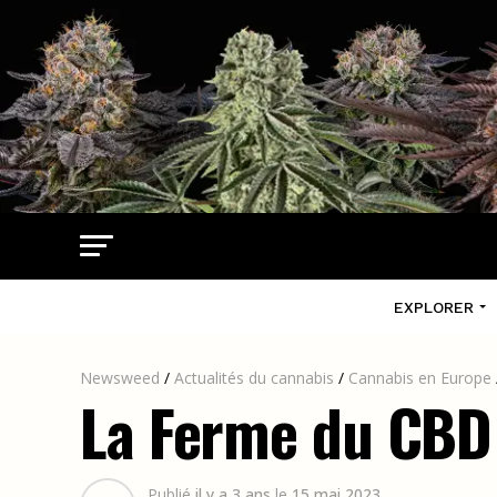
EXPLORER
Newsweed
/
Actualités du cannabis
/
Cannabis en Europe
La Ferme du CBD
Publié
il y a 3 ans
le
15 mai 2023