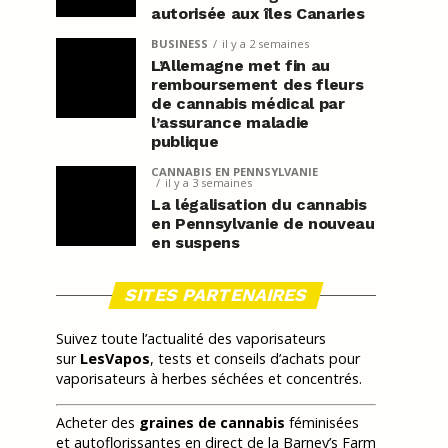
autorisée aux îles Canaries
BUSINESS
il y a 2 semaines
L’Allemagne met fin au
remboursement des fleurs
de cannabis médical par
l’assurance maladie
publique
CANNABIS EN PENNSYLVANIE
il y a 3 semaines
La légalisation du cannabis
en Pennsylvanie de nouveau
en suspens
SITES PARTENAIRES
Suivez toute l’actualité des vaporisateurs
sur
LesVapos
, tests et conseils d’achats pour
vaporisateurs à herbes séchées et concentrés.
Acheter des
graines de cannabis
féminisées
et autoflorissantes en direct de la Barney’s Farm