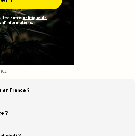
ultez notre
politique de
 d’informations.
TICE
is en France ?
ce ?
abidiol) ?