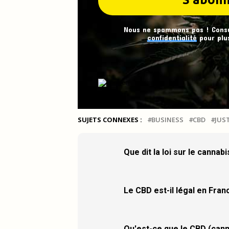
Nous ne spammons pas ! Cons
confidentialité
pour plus
SUJETS CONNEXES :
BUSINESS
CBD
JUS
Que dit la loi sur le cannab
Le CBD est-il légal en Fran
Qu'est-ce que le CBD (cann