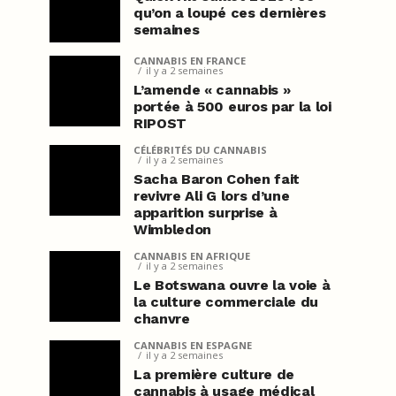
qu’on a loupé ces dernières
semaines
CANNABIS EN FRANCE
il y a 2 semaines
L’amende « cannabis »
portée à 500 euros par la loi
RIPOST
CÉLÉBRITÉS DU CANNABIS
il y a 2 semaines
Sacha Baron Cohen fait
revivre Ali G lors d’une
apparition surprise à
Wimbledon
CANNABIS EN AFRIQUE
il y a 2 semaines
Le Botswana ouvre la voie à
la culture commerciale du
chanvre
CANNABIS EN ESPAGNE
il y a 2 semaines
La première culture de
cannabis à usage médical