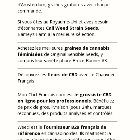
d’Amsterdam, graines gratuites avec chaque
commande.
Si vous êtes au Royaume-Uni et avez besoin
d’étonnantes
Cali Weed Strain Seeds
,
Barney’s Farm a la meilleure sélection.
Achetez les meilleures
graines de cannabis
féminisées
de Original Sensible Seeds, y
compris leur variété phare Bruce Banner #3.
Découvrez les
fleurs de CBD
avec Le Chanvrier
Français
Mon-Cbd-Francais.com est
le grossiste CBD
en ligne pour les professionnels
. Bénéficiez
de prix de gros, livraison (sous 24h), marques
reconnues, des produits analysés et contrôlés.
Weecl est le
fournisseur B2B français de
référence
en cannabinoïdes. Ils maitrisent la
chaine de production complète pour vous offrir