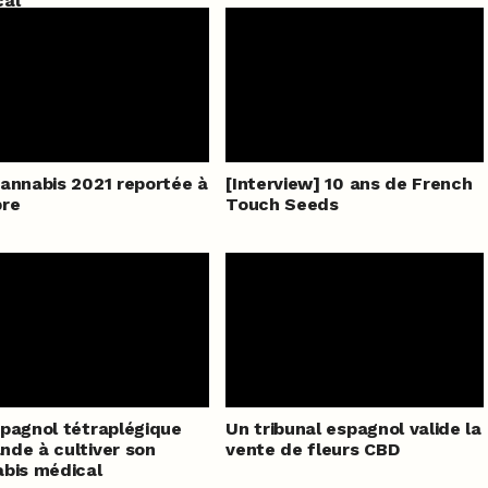
cal
annabis 2021 reportée à
[Interview] 10 ans de French
bre
Touch Seeds
pagnol tétraplégique
Un tribunal espagnol valide la
de à cultiver son
vente de fleurs CBD
bis médical