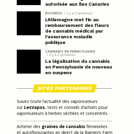
autorisée aux îles Canaries
BUSINESS
il y a 2 semaines
L’Allemagne met fin au
remboursement des fleurs
de cannabis médical par
l’assurance maladie
publique
CANNABIS EN PENNSYLVANIE
il y a 3 semaines
La légalisation du cannabis
en Pennsylvanie de nouveau
en suspens
SITES PARTENAIRES
Suivez toute l’actualité des vaporisateurs
sur
LesVapos
, tests et conseils d’achats pour
vaporisateurs à herbes séchées et concentrés.
Acheter des
graines de cannabis
féminisées
et autoflorissantes en direct de la Barney’s Farm