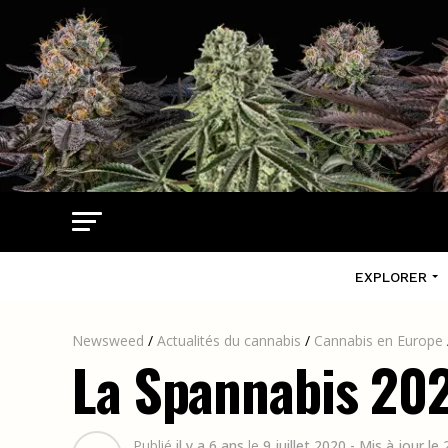
EXPLORER
Newsweed
/
Actualités du cannabis
/
Cannabis en Europe
La Spannabis 202
Publié
il y a 6 ans
le
9 juillet 2020
- Mis à jour le