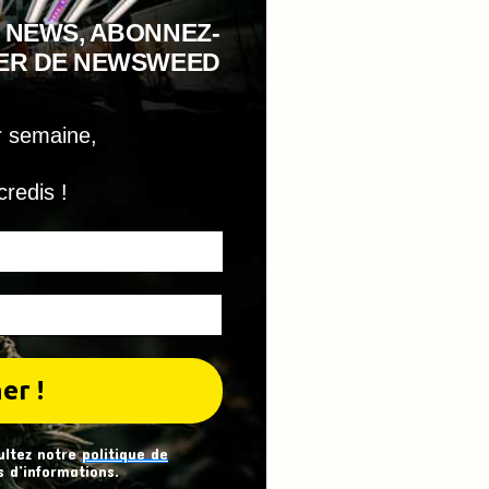
 NEWS, ABONNEZ-
TER DE NEWSWEED
r semaine,
credis !
ultez notre
politique de
 d’informations.