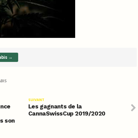
abis →
BIS
SUIVANT
ence
Les gagnants de la
CannaSwissCup 2019/2020
as son