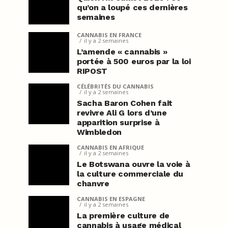
qu’on a loupé ces dernières
semaines
CANNABIS EN FRANCE
il y a 2 semaines
L’amende « cannabis »
portée à 500 euros par la loi
RIPOST
CÉLÉBRITÉS DU CANNABIS
il y a 2 semaines
Sacha Baron Cohen fait
revivre Ali G lors d’une
apparition surprise à
Wimbledon
CANNABIS EN AFRIQUE
il y a 2 semaines
Le Botswana ouvre la voie à
la culture commerciale du
chanvre
CANNABIS EN ESPAGNE
il y a 2 semaines
La première culture de
cannabis à usage médical