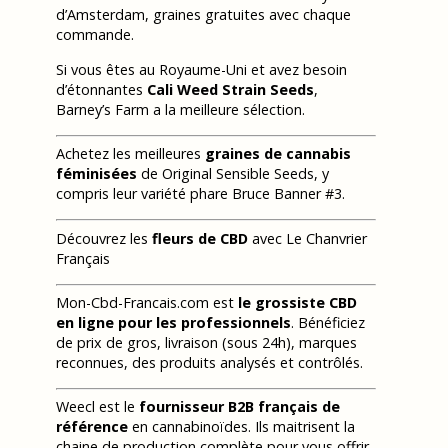
d’Amsterdam, graines gratuites avec chaque
commande.
Si vous êtes au Royaume-Uni et avez besoin
d’étonnantes
Cali Weed Strain Seeds
,
Barney’s Farm a la meilleure sélection.
Achetez les meilleures
graines de cannabis
féminisées
de Original Sensible Seeds, y
compris leur variété phare Bruce Banner #3.
Découvrez les
fleurs de CBD
avec Le Chanvrier
Français
Mon-Cbd-Francais.com est
le grossiste CBD
en ligne pour les professionnels
. Bénéficiez
de prix de gros, livraison (sous 24h), marques
reconnues, des produits analysés et contrôlés.
Weecl est le
fournisseur B2B français de
référence
en cannabinoïdes. Ils maitrisent la
chaine de production complète pour vous offrir