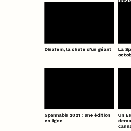
médi
Dinafem, la chute d’un géant
La Sp
octo
Spannabis 2021 : une édition
Un Es
en ligne
deman
canna