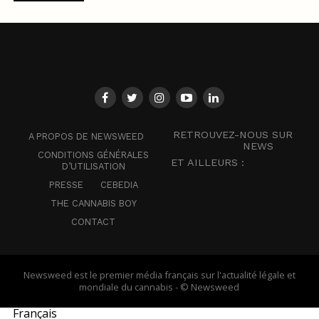
RETROUVEZ-NOUS SUR
A PROPOS DE NEWSWEED
NEWS
CONDITIONS GÉNÉRALES
ET AILLEURS :
D’UTILISATION
PRESSE
CEBEDIA
THE CANNABIS BOY
CONTACT
Newsweed est le premier média français sur l'actualité légale et
mondiale du cannabis - © Newsweed
Français