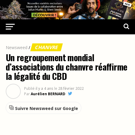
CHANVRE
Newsweed
/
Un regroupement mondial
d’associations du chanvre réaffirme
la légalité du CBD
Publié
il y a 4 ans
le
28 février 2022
Par
Aurélien BERNARD
Suivre Newsweed sur Google