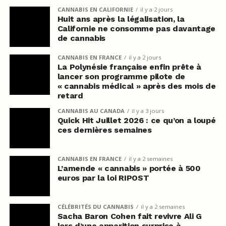
CANNABIS EN CALIFORNIE
il y a 2 jours
Huit ans après la légalisation, la
Californie ne consomme pas davantage
de cannabis
CANNABIS EN FRANCE
il y a 2 jours
La Polynésie française enfin prête à
lancer son programme pilote de
« cannabis médical » après des mois de
retard
CANNABIS AU CANADA
il y a 3 jours
Quick Hit Juillet 2026 : ce qu’on a loupé
ces dernières semaines
CANNABIS EN FRANCE
il y a 2 semaines
L’amende « cannabis » portée à 500
euros par la loi RIPOST
CÉLÉBRITÉS DU CANNABIS
il y a 2 semaines
Sacha Baron Cohen fait revivre Ali G
lors d’une apparition surprise à