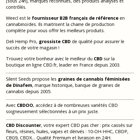
(sous 24h), marques reconnues, des produits analysés et
contrôlés.
Weecl est le
fournisseur B2B français de référence
en
cannabinoïdes. Ils maitrisent la chaine de production
complète pour vous offrir les meilleurs produits.
Deli Hemp Pro,
grossiste CBD
de qualité pour assurer le
succès de votre magasin !
Trouvez votre bonheur avec le meilleur du
CBD
sur la
boutique en ligne CBD.fr, leader en France depuis 2003.
Silent Seeds propose les
graines de cannabis féminisées
de Dinafem
, marque historique, banque de graines de
cannabis depuis 2005.
Avec
CBDOO
, accédez à de nombreuses variétés CBD
soigneusement sélectionnées à un prix juste.
CBD Discounter
, votre expert CBD pas cher : prix cassés sur
fleurs, résines, huiles, vapes et dérivés : 10-OH-HHC, CBDP,
CBG9, CBDX… Qualité Premium et livraison en 24H.