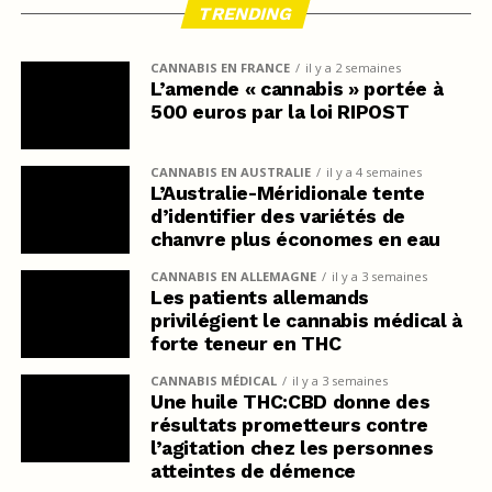
TRENDING
CANNABIS EN FRANCE
il y a 2 semaines
L’amende « cannabis » portée à
500 euros par la loi RIPOST
CANNABIS EN AUSTRALIE
il y a 4 semaines
L’Australie-Méridionale tente
d’identifier des variétés de
chanvre plus économes en eau
CANNABIS EN ALLEMAGNE
il y a 3 semaines
Les patients allemands
privilégient le cannabis médical à
forte teneur en THC
CANNABIS MÉDICAL
il y a 3 semaines
Une huile THC:CBD donne des
résultats prometteurs contre
l’agitation chez les personnes
atteintes de démence