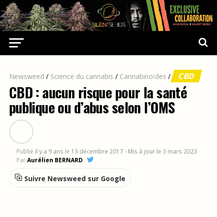
CBD
Newsweed
/
Science du cannabis
/
Cannabinoïdes
/
CBD : aucun risque pour la santé
publique ou d’abus selon l’OMS
Publié
il y a 9 ans
le
13 décembre 2017
- Mis à jour le 3 mars 2023
Par
Aurélien BERNARD
Suivre Newsweed sur Google