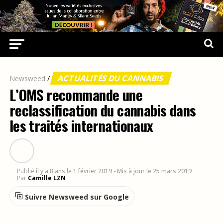
ACTUALITÉS DU CANNABIS
Newsweed
/
L’OMS recommande une
reclassification du cannabis dans
les traités internationaux
Publié
il y a 8 ans
le
1 février 2019
- Mis à jour le 25 mars 2019
Par
Camille LZN
Suivre Newsweed sur Google