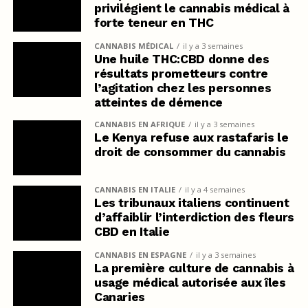
privilégient le cannabis médical à
forte teneur en THC
CANNABIS MÉDICAL
il y a 3 semaines
Une huile THC:CBD donne des
résultats prometteurs contre
l’agitation chez les personnes
atteintes de démence
CANNABIS EN AFRIQUE
il y a 3 semaines
Le Kenya refuse aux rastafaris le
droit de consommer du cannabis
CANNABIS EN ITALIE
il y a 4 semaines
Les tribunaux italiens continuent
d’affaiblir l’interdiction des fleurs
CBD en Italie
CANNABIS EN ESPAGNE
il y a 3 semaines
La première culture de cannabis à
usage médical autorisée aux îles
Canaries