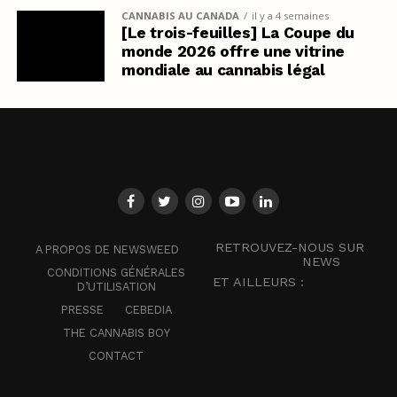
CANNABIS AU CANADA
il y a 4 semaines
[Le trois-feuilles] La Coupe du
monde 2026 offre une vitrine
mondiale au cannabis légal
RETROUVEZ-NOUS SUR
A PROPOS DE NEWSWEED
NEWS
CONDITIONS GÉNÉRALES
ET AILLEURS :
D’UTILISATION
PRESSE
CEBEDIA
THE CANNABIS BOY
CONTACT