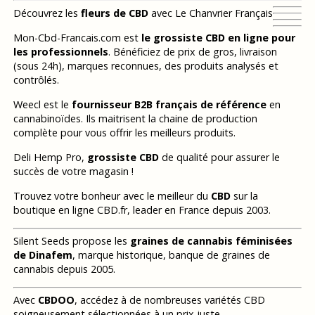
Découvrez les
fleurs de CBD
avec Le Chanvrier Français
Mon-Cbd-Francais.com est
le grossiste CBD en ligne pour
les professionnels
. Bénéficiez de prix de gros, livraison
(sous 24h), marques reconnues, des produits analysés et
contrôlés.
Weecl est le
fournisseur B2B français de référence
en
cannabinoïdes. Ils maitrisent la chaine de production
complète pour vous offrir les meilleurs produits.
Deli Hemp Pro,
grossiste CBD
de qualité pour assurer le
succès de votre magasin !
Trouvez votre bonheur avec le meilleur du
CBD
sur la
boutique en ligne CBD.fr, leader en France depuis 2003.
Silent Seeds propose les
graines de cannabis féminisées
de Dinafem
, marque historique, banque de graines de
cannabis depuis 2005.
Avec
CBDOO
, accédez à de nombreuses variétés CBD
soigneusement sélectionnées à un prix juste.