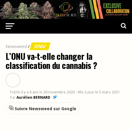
ONU
Newsweed
/
L’ONU va-t-elle changer la
classification du cannabis ?
Publié
il y a 6 ans
le
30 novembre 2020
- Mis à jour le 5 mars 2021
Par
Aurélien BERNARD
Suivre Newsweed sur Google