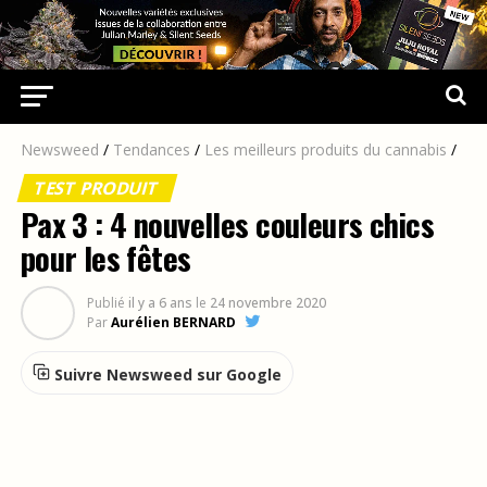
Newsweed
/
Tendances
/
Les meilleurs produits du cannabis
/
TEST PRODUIT
Pax 3 : 4 nouvelles couleurs chics
pour les fêtes
Publié
il y a 6 ans
le
24 novembre 2020
Par
Aurélien BERNARD
Suivre Newsweed sur Google