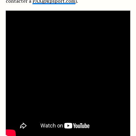
contacter à
PAX@kpsport.com
).