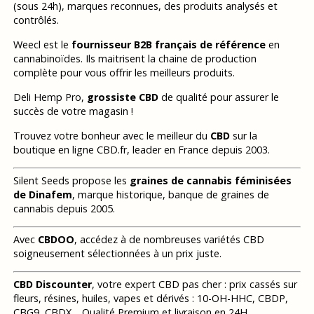
(sous 24h), marques reconnues, des produits analysés et
contrôlés.
Weecl est le
fournisseur B2B français de référence
en
cannabinoïdes. Ils maitrisent la chaine de production
complète pour vous offrir les meilleurs produits.
Deli Hemp Pro,
grossiste CBD
de qualité pour assurer le
succès de votre magasin !
Trouvez votre bonheur avec le meilleur du
CBD
sur la
boutique en ligne CBD.fr, leader en France depuis 2003.
Silent Seeds propose les
graines de cannabis féminisées
de Dinafem
, marque historique, banque de graines de
cannabis depuis 2005.
Avec
CBDOO
, accédez à de nombreuses variétés CBD
soigneusement sélectionnées à un prix juste.
CBD Discounter
, votre expert CBD pas cher : prix cassés sur
fleurs, résines, huiles, vapes et dérivés : 10-OH-HHC, CBDP,
CBG9, CBDX… Qualité Premium et livraison en 24H.