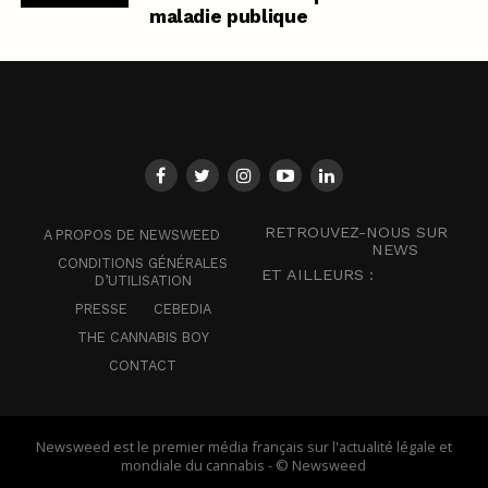
maladie publique
RETROUVEZ-NOUS SUR
A PROPOS DE NEWSWEED
NEWS
CONDITIONS GÉNÉRALES
ET AILLEURS :
D’UTILISATION
PRESSE
CEBEDIA
THE CANNABIS BOY
CONTACT
Newsweed est le premier média français sur l'actualité légale et
mondiale du cannabis - © Newsweed