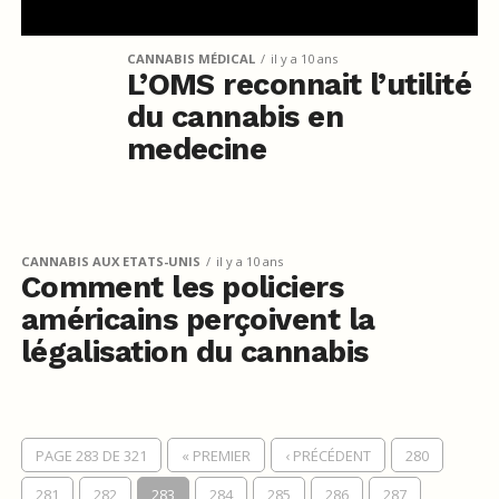
CANNABIS MÉDICAL
il y a 10 ans
L’OMS reconnait l’utilité
du cannabis en
medecine
CANNABIS AUX ETATS-UNIS
il y a 10 ans
Comment les policiers
américains perçoivent la
légalisation du cannabis
PAGE 283 DE 321
« PREMIER
‹ PRÉCÉDENT
280
281
282
283
284
285
286
287