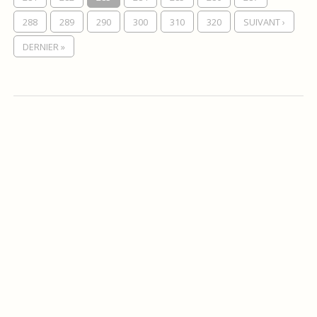
288
289
290
300
310
320
SUIVANT ›
DERNIER »