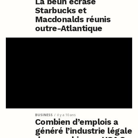
La beuh écrase
Starbucks et
Macdonalds réunis
outre-Atlantique
BUSINESS
il y a 10 ans
Combien d’emplois a
généré l’industrie légale