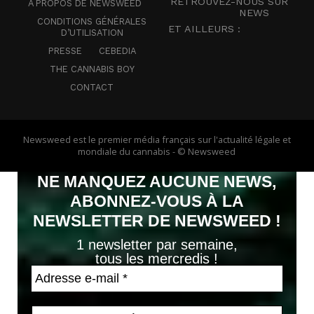
RETROUVEZ-NOUS SUR
A PROPOS DE NEWSWEED
NEWS
CONDITIONS GÉNÉRALES
ET AILLEURS :
D’UTILISATION
PRESSE
CEBEDIA
THE CANNABIS BOY
CONTACT
Newsweed est le premier média français sur l'actualité légale et
mondiale du cannabis - © Newsweed
NE MANQUEZ AUCUNE NEWS,
ABONNEZ-VOUS À LA
NEWSLETTER DE NEWSWEED !
1 newsletter par semaine,
tous les mercredis !