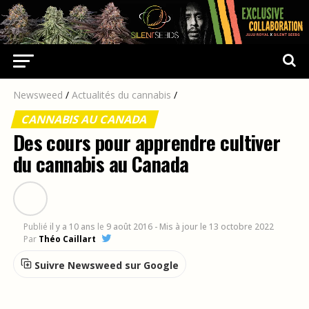
Newsweed
/
Actualités du cannabis
/
CANNABIS AU CANADA
Des cours pour apprendre cultiver
du cannabis au Canada
Publié
il y a 10 ans
le
9 août 2016
- Mis à jour le 13 octobre 2022
Par
Théo Caillart
Suivre Newsweed sur Google