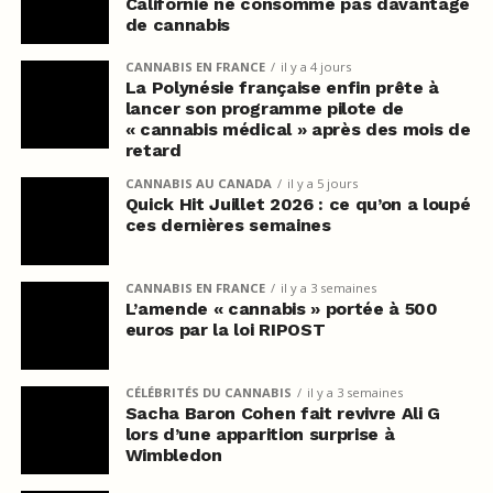
Californie ne consomme pas davantage
de cannabis
CANNABIS EN FRANCE
il y a 4 jours
La Polynésie française enfin prête à
lancer son programme pilote de
« cannabis médical » après des mois de
retard
CANNABIS AU CANADA
il y a 5 jours
Quick Hit Juillet 2026 : ce qu’on a loupé
ces dernières semaines
CANNABIS EN FRANCE
il y a 3 semaines
L’amende « cannabis » portée à 500
euros par la loi RIPOST
CÉLÉBRITÉS DU CANNABIS
il y a 3 semaines
Sacha Baron Cohen fait revivre Ali G
lors d’une apparition surprise à
Wimbledon