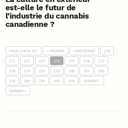
est-elle le futur de
l’industrie du cannabis
canadienne ?
PAGE 214 DE 321
« PREMIER
‹ PRÉCÉDENT
210
211
212
213
214
215
216
217
218
219
220
230
240
250
260
270
280
290
300
310
SUIVANT ›
DERNIER »