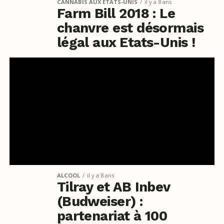
CANNABIS AUX ETATS-UNIS
il y a 8 ans
Farm Bill 2018 : Le
chanvre est désormais
légal aux Etats-Unis !
ALCOOL
il y a 8 ans
Tilray et AB Inbev
(Budweiser) :
partenariat à 100