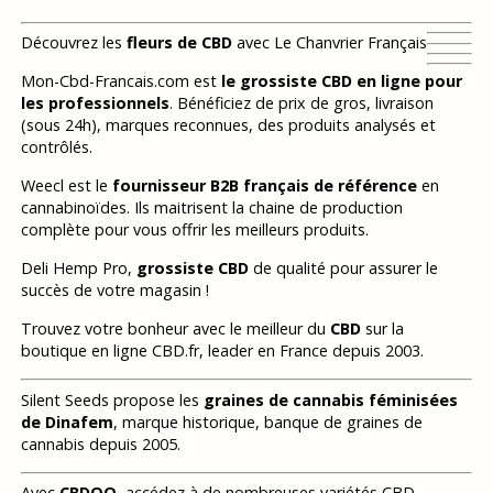
Découvrez les
fleurs de CBD
avec Le Chanvrier Français
Mon-Cbd-Francais.com est
le grossiste CBD en ligne pour
les professionnels
. Bénéficiez de prix de gros, livraison
(sous 24h), marques reconnues, des produits analysés et
contrôlés.
Weecl est le
fournisseur B2B français de référence
en
cannabinoïdes. Ils maitrisent la chaine de production
complète pour vous offrir les meilleurs produits.
Deli Hemp Pro,
grossiste CBD
de qualité pour assurer le
succès de votre magasin !
Trouvez votre bonheur avec le meilleur du
CBD
sur la
boutique en ligne CBD.fr, leader en France depuis 2003.
Silent Seeds propose les
graines de cannabis féminisées
de Dinafem
, marque historique, banque de graines de
cannabis depuis 2005.
Avec
CBDOO
, accédez à de nombreuses variétés CBD