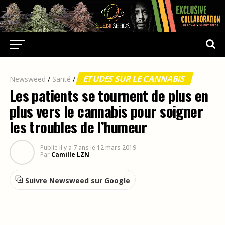
ETUDES SUR LE CANNABIS
Newsweed
/
Santé
/
Les patients se tournent de plus en
plus vers le cannabis pour soigner
les troubles de l’humeur
Publié
il y a 7 ans
le
12 mars 2019
Par
Camille LZN
Suivre Newsweed sur Google