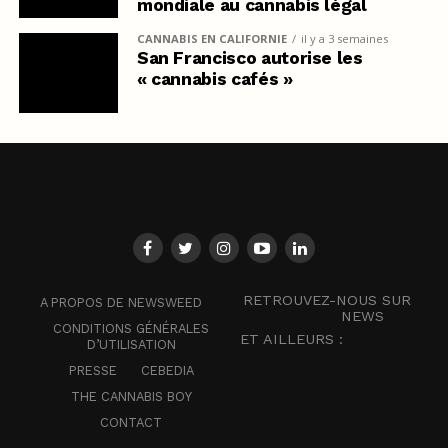
mondiale au cannabis légal
CANNABIS EN CALIFORNIE
il y a 3 semaines
San Francisco autorise les
« cannabis cafés »
RETROUVEZ-NOUS SUR
A PROPOS DE NEWSWEED
NEWS
CONDITIONS GÉNÉRALES
ET AILLEURS :
D’UTILISATION
PRESSE
CEBEDIA
THE CANNABIS BOY
CONTACT