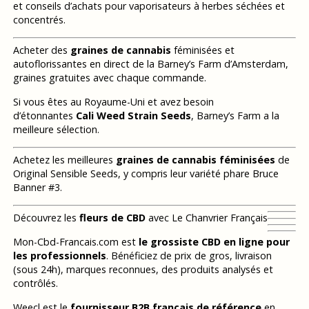
et conseils d’achats pour vaporisateurs à herbes séchées et
concentrés.
Acheter des
graines de cannabis
féminisées et
autoflorissantes en direct de la Barney’s Farm d’Amsterdam,
graines gratuites avec chaque commande.
Si vous êtes au Royaume-Uni et avez besoin
d’étonnantes
Cali Weed Strain Seeds
, Barney’s Farm a la
meilleure sélection.
Achetez les meilleures
graines de cannabis féminisées
de
Original Sensible Seeds, y compris leur variété phare Bruce
Banner #3.
Découvrez les
fleurs de CBD
avec Le Chanvrier Français
Mon-Cbd-Francais.com est
le grossiste CBD en ligne pour
les professionnels
. Bénéficiez de prix de gros, livraison
(sous 24h), marques reconnues, des produits analysés et
contrôlés.
Weecl est le
fournisseur B2B français de référence
en