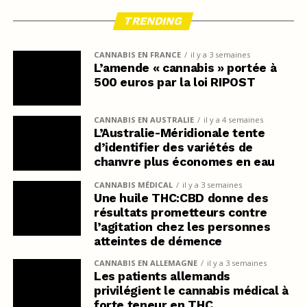
TRENDING
CANNABIS EN FRANCE
il y a 3 semaines
L’amende « cannabis » portée à
500 euros par la loi RIPOST
CANNABIS EN AUSTRALIE
il y a 4 semaines
L’Australie-Méridionale tente
d’identifier des variétés de
chanvre plus économes en eau
CANNABIS MÉDICAL
il y a 3 semaines
Une huile THC:CBD donne des
résultats prometteurs contre
l’agitation chez les personnes
atteintes de démence
CANNABIS EN ALLEMAGNE
il y a 3 semaines
Les patients allemands
privilégient le cannabis médical à
forte teneur en THC