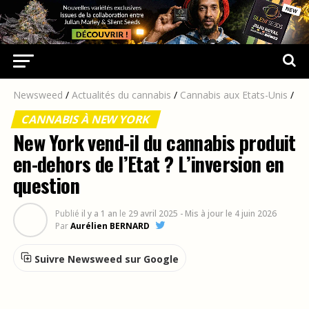
Newsweed
/
Actualités du cannabis
/
Cannabis aux Etats-Unis
/
CANNABIS À NEW YORK
New York vend-il du cannabis produit
en-dehors de l’Etat ? L’inversion en
question
Publié
il y a 1 an
le
29 avril 2025
- Mis à jour le 4 juin 2026
Par
Aurélien BERNARD
Suivre Newsweed sur Google