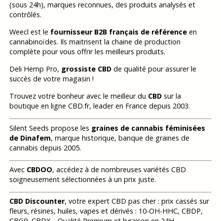
(sous 24h), marques reconnues, des produits analysés et
contrôlés.
Weecl est le
fournisseur B2B français de référence
en
cannabinoïdes. Ils maitrisent la chaine de production
complète pour vous offrir les meilleurs produits.
Deli Hemp Pro,
grossiste CBD
de qualité pour assurer le
succès de votre magasin !
Trouvez votre bonheur avec le meilleur du
CBD
sur la
boutique en ligne CBD.fr, leader en France depuis 2003.
Silent Seeds propose les
graines de cannabis féminisées
de Dinafem
, marque historique, banque de graines de
cannabis depuis 2005.
Avec
CBDOO
, accédez à de nombreuses variétés CBD
soigneusement sélectionnées à un prix juste.
CBD Discounter
, votre expert CBD pas cher : prix cassés sur
fleurs, résines, huiles, vapes et dérivés : 10-OH-HHC, CBDP,
CBG9, CBDX… Qualité Premium et livraison en 24H.