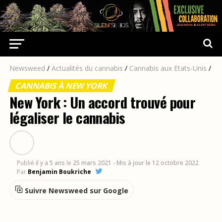
Newsweed
/
Actualités du cannabis
/
Cannabis aux Etats-Unis
/
CANNABIS À NEW YORK
New York : Un accord trouvé pour
légaliser le cannabis
Publié
il y a 5 ans
le
25 mars 2021
- Mis à jour le 12 octobre 2022
Par
Benjamin Boukriche
Suivre Newsweed sur Google