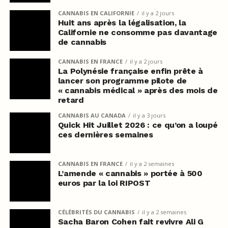
CANNABIS EN CALIFORNIE
il y a 2 jours
Huit ans après la légalisation, la
Californie ne consomme pas davantage
de cannabis
CANNABIS EN FRANCE
il y a 2 jours
La Polynésie française enfin prête à
lancer son programme pilote de
« cannabis médical » après des mois de
retard
CANNABIS AU CANADA
il y a 3 jours
Quick Hit Juillet 2026 : ce qu’on a loupé
ces dernières semaines
CANNABIS EN FRANCE
il y a 2 semaines
L’amende « cannabis » portée à 500
euros par la loi RIPOST
CÉLÉBRITÉS DU CANNABIS
il y a 2 semaines
Sacha Baron Cohen fait revivre Ali G