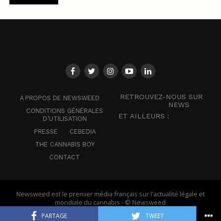
RETROUVEZ-NOUS SUR
A PROPOS DE NEWSWEED
NEWS
CONDITIONS GÉNÉRALES
ET AILLEURS :
D’UTILISATION
PRESSE
CEBEDIA
THE CANNABIS BOY
CONTACT
Newsweed est le premier média français sur l'actualité légale et
mondiale du cannabis - © Newsweed
PARTAGE
TWEET
Français