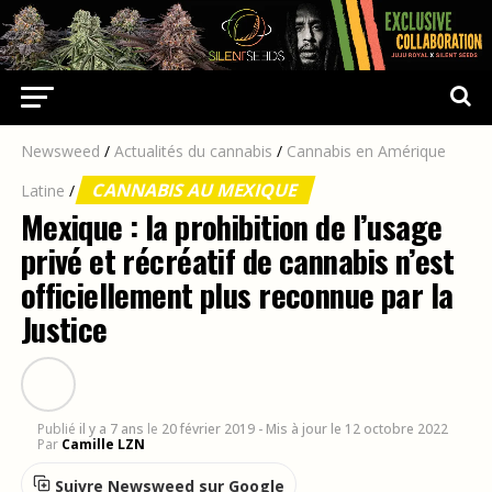
Newsweed
/
Actualités du cannabis
/
Cannabis en Amérique
CANNABIS AU MEXIQUE
Latine
/
Mexique : la prohibition de l’usage
privé et récréatif de cannabis n’est
officiellement plus reconnue par la
Justice
Publié
il y a 7 ans
le
20 février 2019
- Mis à jour le 12 octobre 2022
Par
Camille LZN
Suivre Newsweed sur Google