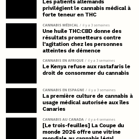
Les patients allemands
privilégient le cannabis médical à
forte teneur en THC
CANNABIS MÉDICAL
il y a 3 semaines
Une huile THC:CBD donne des
résultats prometteurs contre
l’agitation chez les personnes
atteintes de démence
CANNABIS EN AFRIQUE
il y a 3 semaines
Le Kenya refuse aux rastafaris le
droit de consommer du cannabis
CANNABIS EN ESPAGNE
il y a 3 semaines
La première culture de cannabis à
usage médical autorisée aux îles
Canaries
CANNABIS AU CANADA
il y a 4 semaines
[Le trois-feuilles] La Coupe du
monde 2026 offre une vitrine
mondiale au cannabis légal