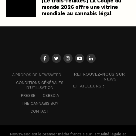
[Le trois-feuilles] La Coupe du
monde 2026 offre une vitrine
mondiale au cannabis légal
RETROUVEZ-NOUS SUR
A PROPOS DE NEWSWEED
NEWS
CONDITIONS GÉNÉRALES
ET AILLEURS :
D’UTILISATION
PRESSE
CEBEDIA
THE CANNABIS BOY
CONTACT
Newsweed est le premier média français sur l'actualité légale et