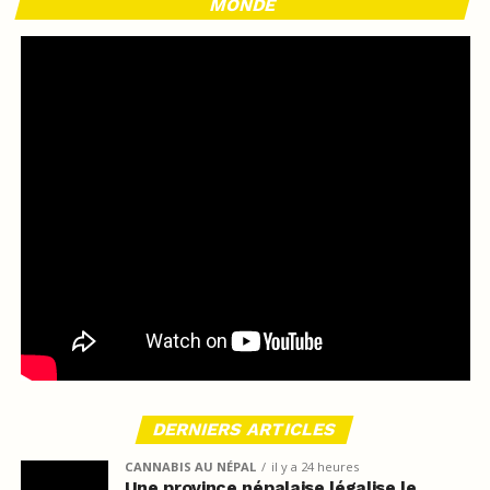
MONDE
DERNIERS ARTICLES
CANNABIS AU NÉPAL
il y a 24 heures
Une province népalaise légalise le