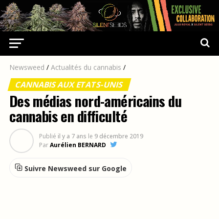
Newsweed
/
Actualités du cannabis
/
CANNABIS AUX ETATS-UNIS
Des médias nord-américains du
cannabis en difficulté
Publié
il y a 7 ans
le
9 décembre 2019
Par
Aurélien BERNARD
Suivre Newsweed sur Google