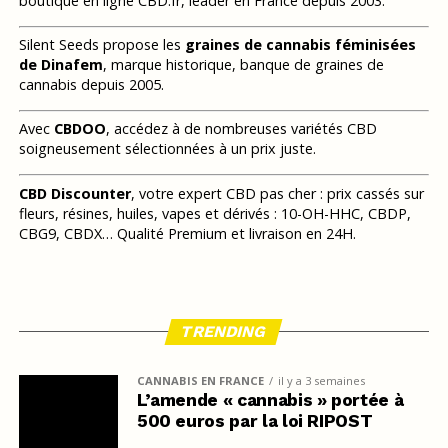
boutique en ligne CBD.fr, leader en France depuis 2003.
Silent Seeds propose les
graines de cannabis féminisées
de Dinafem
, marque historique, banque de graines de
cannabis depuis 2005.
Avec
CBDOO
, accédez à de nombreuses variétés CBD
soigneusement sélectionnées à un prix juste.
CBD Discounter
, votre expert CBD pas cher : prix cassés sur
fleurs, résines, huiles, vapes et dérivés : 10-OH-HHC, CBDP,
CBG9, CBDX… Qualité Premium et livraison en 24H.
TRENDING
CANNABIS EN FRANCE
il y a 3 semaines
L’amende « cannabis » portée à
500 euros par la loi RIPOST