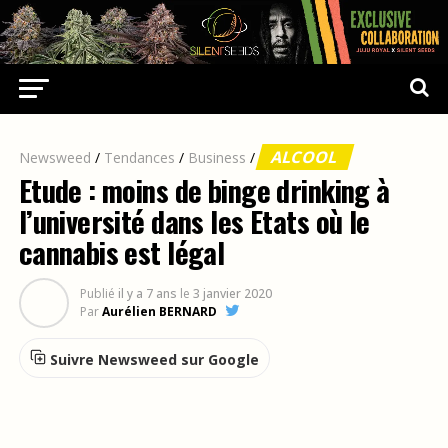
ALCOOL
Newsweed
/
Tendances
/
Business
/
Etude : moins de binge drinking à
l’université dans les Etats où le
cannabis est légal
Publié
il y a 7 ans
le
3 janvier 2020
Par
Aurélien BERNARD
Suivre Newsweed sur Google