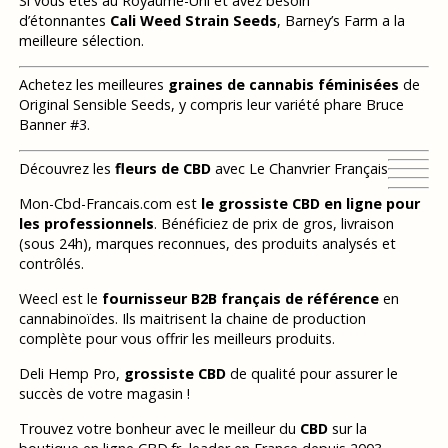
Si vous êtes au Royaume-Uni et avez besoin
d’étonnantes
Cali Weed Strain Seeds
, Barney’s Farm a la
meilleure sélection.
Achetez les meilleures
graines de cannabis féminisées
de
Original Sensible Seeds, y compris leur variété phare Bruce
Banner #3.
Découvrez les
fleurs de CBD
avec Le Chanvrier Français
Mon-Cbd-Francais.com est
le grossiste CBD en ligne pour
les professionnels
. Bénéficiez de prix de gros, livraison
(sous 24h), marques reconnues, des produits analysés et
contrôlés.
Weecl est le
fournisseur B2B français de référence
en
cannabinoïdes. Ils maitrisent la chaine de production
complète pour vous offrir les meilleurs produits.
Deli Hemp Pro,
grossiste CBD
de qualité pour assurer le
succès de votre magasin !
Trouvez votre bonheur avec le meilleur du
CBD
sur la