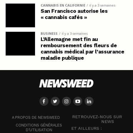
CANNABIS EN CALIFORNIE
il y a 3 semaines
San Francisco autorise les
« cannabis cafés »
BUSINESS
il y a 3 semaines
L’Allemagne met fin au
remboursement des fleurs de
cannabis médical par l’assurance
maladie publique
RETROUVEZ-NOUS SUR
A PROPOS DE NEWSWEED
NEWS
CONDITIONS GÉNÉRALES
ET AILLEURS :
D’UTILISATION