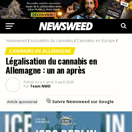
Newsweed
/
Actualités du cannabis
/
Cannabis en Europe
/
CANNABIS EN ALLEMAGNE
Légalisation du cannabis en
Allemagne : un an après
Publié
il y a 1 an
le
3 avril 2025
Par
Team NWD
Suivre Newsweed sur Google
Article sponsorisé