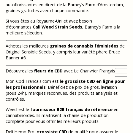
autoflorissantes en direct de la Barney’s Farm d’Amsterdam,
graines gratuites avec chaque commande.
Si vous êtes au Royaume-Uni et avez besoin
d’étonnantes
Cali Weed Strain Seeds
, Barney’s Farm a la
meilleure sélection.
Achetez les meilleures
graines de cannabis féminisées
de
Original Sensible Seeds, y compris leur variété phare Bruce
Banner #3.
Découvrez les
fleurs de CBD
avec Le Chanvrier Français
Mon-Cbd-Francais.com est
le grossiste CBD en ligne pour
les professionnels
. Bénéficiez de prix de gros, livraison
(sous 24h), marques reconnues, des produits analysés et
contrôlés.
Weecl est le
fournisseur B2B français de référence
en
cannabinoïdes. Ils maitrisent la chaine de production
complète pour vous offrir les meilleurs produits.
Deli Hemp Pro,
grossiste CBD
de qualité pour assurer le