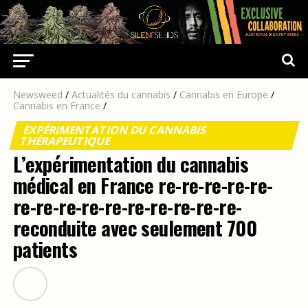
Newsweed
/
Actualités du cannabis
/
Cannabis en Europe
/
Cannabis en France
/
EXPÉRIMENTATION DU CANNABIS
THÉRAPEUTIQUE
L’expérimentation du cannabis
médical en France re-re-re-re-re-
re-re-re-re-re-re-re-re-re-re-
reconduite avec seulement 700
patients