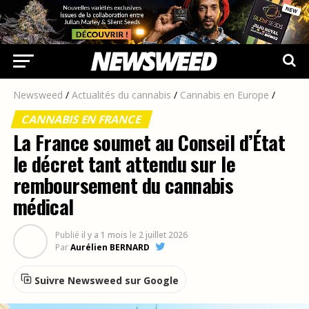
Newsweed
/
Actualités du cannabis
/
Cannabis en Europe
/
CANNABIS EN FRANCE
La France soumet au Conseil d’État
le décret tant attendu sur le
remboursement du cannabis
médical
Publié
il y a 1 mois
le
2 juillet 2026
Par
Aurélien BERNARD
Suivre Newsweed sur Google