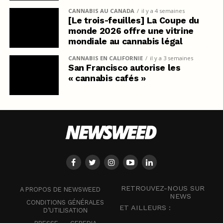
CANNABIS AU CANADA
il y a 4 semaines
[Le trois-feuilles] La Coupe du
monde 2026 offre une vitrine
mondiale au cannabis légal
CANNABIS EN CALIFORNIE
il y a 3 semaines
San Francisco autorise les
« cannabis cafés »
RETROUVEZ-NOUS SUR
A PROPOS DE NEWSWEED
NEWS
CONDITIONS GÉNÉRALES
ET AILLEURS :
D’UTILISATION