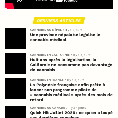
DERNIERS ARTICLES
CANNABIS AU NÉPAL
il y a 2 jours
Une province népalaise légalise le
cannabis médical
CANNABIS EN CALIFORNIE
il y a 3 jours
Huit ans après la légalisation, la
Californie ne consomme pas davantage
de cannabis
CANNABIS EN FRANCE
il y a 3 jours
La Polynésie française enfin prête à
lancer son programme pilote de
« cannabis médical » après des mois de
retard
CANNABIS AU CANADA
il y a 4 jours
Quick Hit Juillet 2026 : ce qu’on a loupé
ces dernières semaines