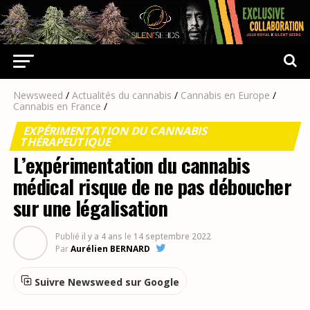
Newsweed
/
Actualités du cannabis
/
Cannabis en Europe
/
Cannabis en France
/
EXPÉRIMENTATION DU CANNABIS
THÉRAPEUTIQUE
L’expérimentation du cannabis
médical risque de ne pas déboucher
sur une légalisation
Publié
il y a 4 ans
le
14 septembre 2022
Par
Aurélien BERNARD
Suivre Newsweed sur Google