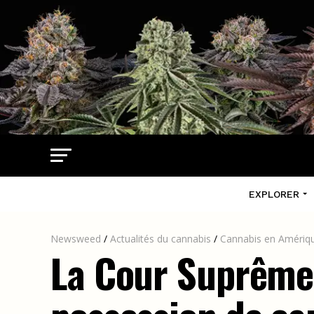
EXPLORER
Newsweed
/
Actualités du cannabis
/
Cannabis en Amériqu
La Cour Suprême 