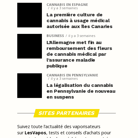
CANNABIS EN ESPAGNE
il y a 3 semaines
La première culture de
cannabis à usage médical
autorisée aux îles Canaries
BUSINESS
il y a 3 semaines
L’Allemagne met fin au
remboursement des fleurs
de cannabis médical par
l’assurance maladie
publique
CANNABIS EN PENNSYLVANIE
il y a 3 semaines
La légalisation du cannabis
en Pennsylvanie de nouveau
en suspens
SITES PARTENAIRES
Suivez toute l’actualité des vaporisateurs
sur
LesVapos
, tests et conseils d’achats pour