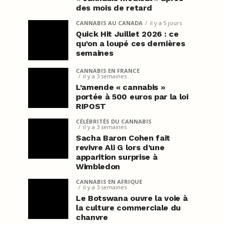
des mois de retard
CANNABIS AU CANADA
il y a 5 jours
Quick Hit Juillet 2026 : ce
qu’on a loupé ces dernières
semaines
CANNABIS EN FRANCE
il y a 3 semaines
L’amende « cannabis »
portée à 500 euros par la loi
RIPOST
CÉLÉBRITÉS DU CANNABIS
il y a 3 semaines
Sacha Baron Cohen fait
revivre Ali G lors d’une
apparition surprise à
Wimbledon
CANNABIS EN AFRIQUE
il y a 3 semaines
Le Botswana ouvre la voie à
la culture commerciale du
chanvre