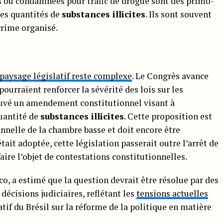
s ou condamnées pour trafic de drogue sont des primo-
tes quantités de
substances illicites
. Ils sont souvent
crime organisé.
 paysage législatif reste complexe
. Le Congrès avance
urraient renforcer la sévérité des lois sur les
rouvé un amendement constitutionnel visant à
quantité de
substances illicites
. Cette proposition est
nnelle de la chambre basse et doit encore être
tait adoptée, cette législation passerait outre l’arrêt de
aire l’objet de contestations constitutionnelles.
o, a estimé que la question devrait être résolue par des
décisions judiciaires, reflétant les
tensions actuelles
atif du Brésil sur la réforme de la politique en matière