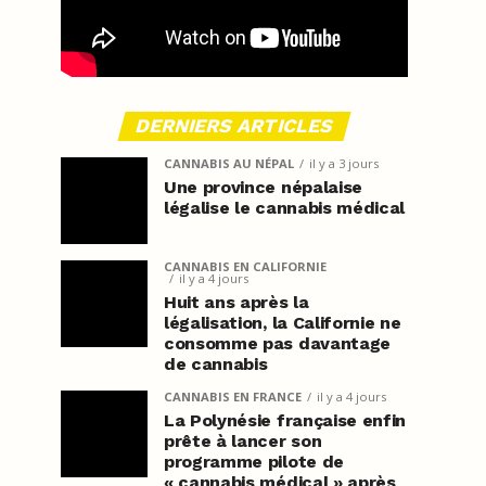
DERNIERS ARTICLES
CANNABIS AU NÉPAL
il y a 3 jours
Une province népalaise
légalise le cannabis médical
CANNABIS EN CALIFORNIE
il y a 4 jours
Huit ans après la
légalisation, la Californie ne
consomme pas davantage
de cannabis
CANNABIS EN FRANCE
il y a 4 jours
La Polynésie française enfin
prête à lancer son
programme pilote de
« cannabis médical » après