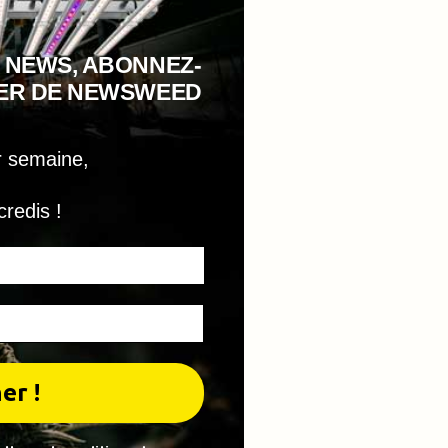
 NEWS, ABONNEZ-
TER DE NEWSWEED
r semaine,
credis !