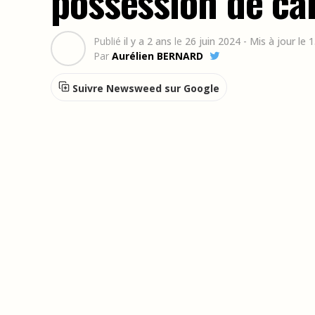
possession de ca
Publié
il y a 2 ans
le
26 juin 2024
- Mis à jour le
Par
Aurélien BERNARD
Suivre Newsweed sur Google