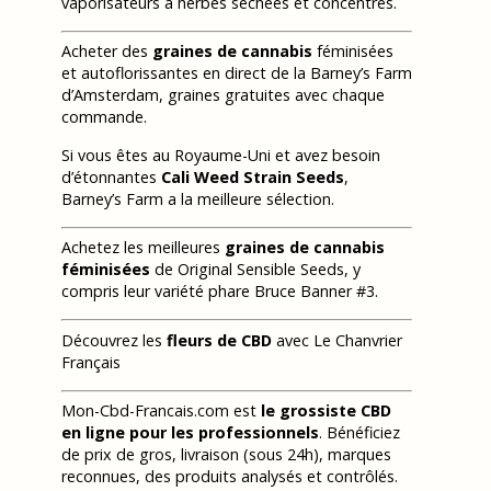
vaporisateurs à herbes séchées et concentrés.
Acheter des
graines de cannabis
féminisées
et autoflorissantes en direct de la Barney’s Farm
d’Amsterdam, graines gratuites avec chaque
commande.
Si vous êtes au Royaume-Uni et avez besoin
d’étonnantes
Cali Weed Strain Seeds
,
Barney’s Farm a la meilleure sélection.
Achetez les meilleures
graines de cannabis
féminisées
de Original Sensible Seeds, y
compris leur variété phare Bruce Banner #3.
Découvrez les
fleurs de CBD
avec Le Chanvrier
Français
Mon-Cbd-Francais.com est
le grossiste CBD
en ligne pour les professionnels
. Bénéficiez
de prix de gros, livraison (sous 24h), marques
reconnues, des produits analysés et contrôlés.