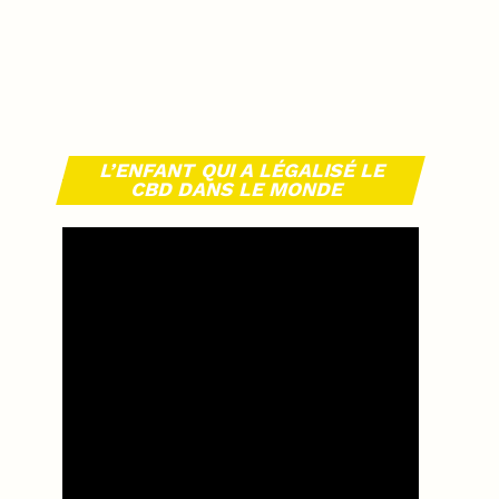
L’ENFANT QUI A LÉGALISÉ LE
CBD DANS LE MONDE