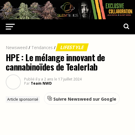
LIFESTYLE
Newsweed
/
Tendances
/
HPE : Le mélange innovant de
cannabinoïdes de Tealerlab
Publié
il y a 2 ans
le
17 juillet 2024
Par
Team NWD
Suivre Newsweed sur Google
Article sponsorisé