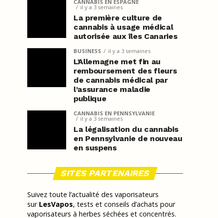
CANNABIS EN ESPAGNE
il y a 3 semaines
La première culture de
cannabis à usage médical
autorisée aux îles Canaries
BUSINESS
il y a 3 semaines
L’Allemagne met fin au
remboursement des fleurs
de cannabis médical par
l’assurance maladie
publique
CANNABIS EN PENNSYLVANIE
il y a 3 semaines
La légalisation du cannabis
en Pennsylvanie de nouveau
en suspens
SITES PARTENAIRES
Suivez toute l’actualité des vaporisateurs
sur
LesVapos
, tests et conseils d’achats pour
vaporisateurs à herbes séchées et concentrés.