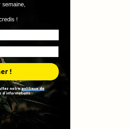
r semaine,
credis !
ultez notre
politique de
 d’informations.