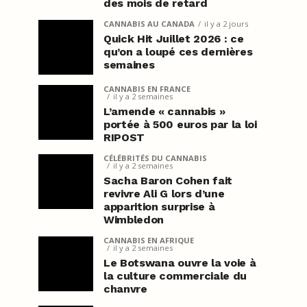
des mois de retard
CANNABIS AU CANADA
il y a 2 jours
Quick Hit Juillet 2026 : ce
qu’on a loupé ces dernières
semaines
CANNABIS EN FRANCE
il y a 2 semaines
L’amende « cannabis »
portée à 500 euros par la loi
RIPOST
CÉLÉBRITÉS DU CANNABIS
il y a 2 semaines
Sacha Baron Cohen fait
revivre Ali G lors d’une
apparition surprise à
Wimbledon
CANNABIS EN AFRIQUE
il y a 2 semaines
Le Botswana ouvre la voie à
la culture commerciale du
chanvre