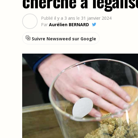
cherche à légalis
Publié
il y a 3 ans
le
31 janvier 2024
Par
Aurélien BERNARD
Suivre Newsweed sur Google