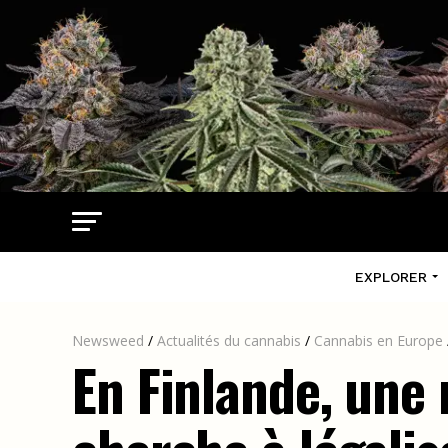
EXPLORER
Newsweed
/
Actualités du cannabis
/
Cannabis en Europe
En Finlande, une 