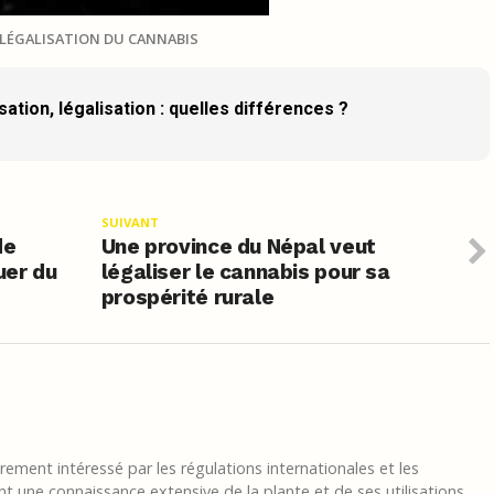
LÉGALISATION DU CANNABIS
ation, légalisation : quelles différences ?
SUIVANT
de
Une province du Népal veut
uer du
légaliser le cannabis pour sa
prospérité rurale
ement intéressé par les régulations internationales et les
t une connaissance extensive de la plante et de ses utilisations.