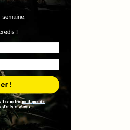
r semaine,
credis !
ultez notre
politique de
 d’informations.