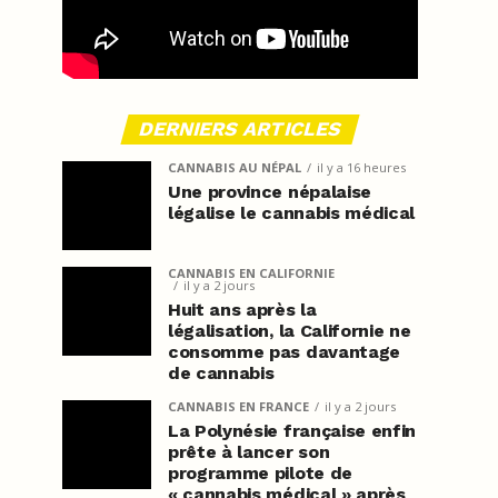
DERNIERS ARTICLES
CANNABIS AU NÉPAL
il y a 16 heures
Une province népalaise
légalise le cannabis médical
CANNABIS EN CALIFORNIE
il y a 2 jours
Huit ans après la
légalisation, la Californie ne
consomme pas davantage
de cannabis
CANNABIS EN FRANCE
il y a 2 jours
La Polynésie française enfin
prête à lancer son
programme pilote de
« cannabis médical » après