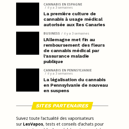
CANNABIS EN ESPAGNE
il y a 3 semaines
La première culture de
cannabis à usage médical
autorisée aux îles Canaries
BUSINESS
il y a 3 semaines
L’Allemagne met fin au
remboursement des fleurs
de cannabis médical par
l’assurance maladie
publique
CANNABIS EN PENNSYLVANIE
il y a 3 semaines
La légalisation du cannabis
en Pennsylvanie de nouveau
en suspens
SITES PARTENAIRES
Suivez toute l’actualité des vaporisateurs
sur
LesVapos
, tests et conseils d’achats pour