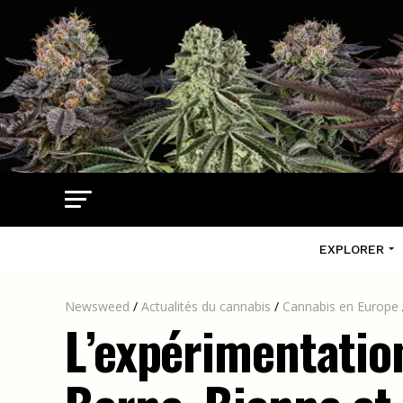
EXPLORER
Newsweed
/
Actualités du cannabis
/
Cannabis en Europe
L’expérimentation