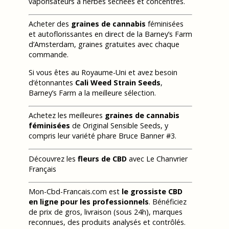
vaporisateurs à herbes séchées et concentrés.
Acheter des
graines de cannabis
féminisées
et autoflorissantes en direct de la Barney’s Farm
d’Amsterdam, graines gratuites avec chaque
commande.
Si vous êtes au Royaume-Uni et avez besoin
d’étonnantes
Cali Weed Strain Seeds
,
Barney’s Farm a la meilleure sélection.
Achetez les meilleures
graines de cannabis
féminisées
de Original Sensible Seeds, y
compris leur variété phare Bruce Banner #3.
Découvrez les
fleurs de CBD
avec Le Chanvrier
Français
Mon-Cbd-Francais.com est
le grossiste CBD
en ligne pour les professionnels
. Bénéficiez
de prix de gros, livraison (sous 24h), marques
reconnues, des produits analysés et contrôlés.