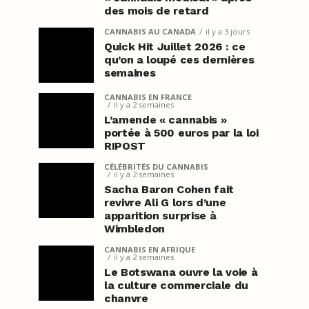
des mois de retard
CANNABIS AU CANADA
il y a 3 jours
Quick Hit Juillet 2026 : ce
qu’on a loupé ces dernières
semaines
CANNABIS EN FRANCE
il y a 2 semaines
L’amende « cannabis »
portée à 500 euros par la loi
RIPOST
CÉLÉBRITÉS DU CANNABIS
il y a 2 semaines
Sacha Baron Cohen fait
revivre Ali G lors d’une
apparition surprise à
Wimbledon
CANNABIS EN AFRIQUE
il y a 2 semaines
Le Botswana ouvre la voie à
la culture commerciale du
chanvre