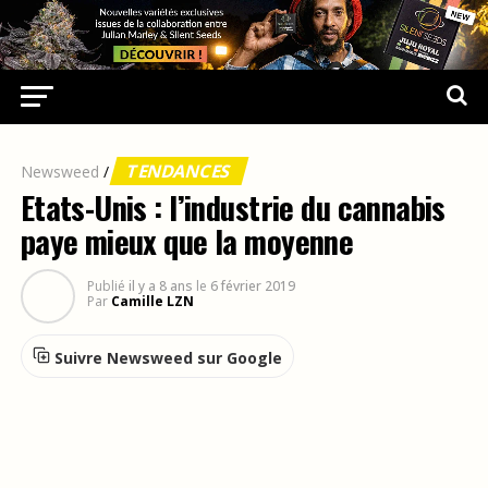
TENDANCES
Newsweed
/
Etats-Unis : l’industrie du cannabis
paye mieux que la moyenne
Publié
il y a 8 ans
le
6 février 2019
Par
Camille LZN
Suivre Newsweed sur Google