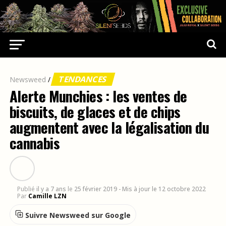
TENDANCES
Newsweed
/
Alerte Munchies : les ventes de
biscuits, de glaces et de chips
augmentent avec la légalisation du
cannabis
Publié
il y a 7 ans
le
25 février 2019
- Mis à jour le 12 octobre 2022
Par
Camille LZN
Suivre Newsweed sur Google