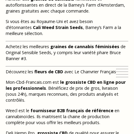
autoflorissantes en direct de la Barney’s Farm d’Amsterdam,
graines gratuites avec chaque commande.
Si vous êtes au Royaume-Uni et avez besoin
d’étonnantes
Cali Weed Strain Seeds
, Barney’s Farm a la
meilleure sélection.
Achetez les meilleures
graines de cannabis féminisées
de
Original Sensible Seeds, y compris leur variété phare Bruce
Banner #3.
Découvrez les
fleurs de CBD
avec Le Chanvrier Français
Mon-Cbd-Francais.com est
le grossiste CBD en ligne pour
les professionnels
. Bénéficiez de prix de gros, livraison
(sous 24h), marques reconnues, des produits analysés et
contrôlés.
Weecl est le
fournisseur B2B français de référence
en
cannabinoïdes. Ils maitrisent la chaine de production
complète pour vous offrir les meilleurs produits.
Deli Hemp Pro,
grossiste CBD
de qualité pour assurer le