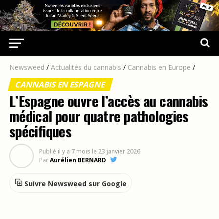
Newsweed
/
Actualités du cannabis
/
Cannabis en Europe
/
CANNABIS EN ESPAGNE
L’Espagne ouvre l’accès au cannabis
médical pour quatre pathologies
spécifiques
Publié
il y a 7 mois
le
23 janvier 2026
Par
Aurélien BERNARD
Suivre Newsweed sur Google