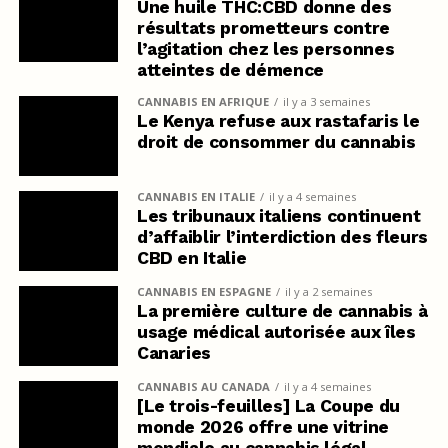
Une huile THC:CBD donne des
résultats prometteurs contre
l’agitation chez les personnes
atteintes de démence
CANNABIS EN AFRIQUE
il y a 3 semaines
Le Kenya refuse aux rastafaris le
droit de consommer du cannabis
CANNABIS EN ITALIE
il y a 4 semaines
Les tribunaux italiens continuent
d’affaiblir l’interdiction des fleurs
CBD en Italie
CANNABIS EN ESPAGNE
il y a 2 semaines
La première culture de cannabis à
usage médical autorisée aux îles
Canaries
CANNABIS AU CANADA
il y a 4 semaines
[Le trois-feuilles] La Coupe du
monde 2026 offre une vitrine
mondiale au cannabis légal