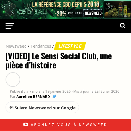
LIFESTYLE
Newsweed
/
Tendances
/
[VIDEO] Le Sensi Social Club, une
pièce d’histoire
Publié
il y a 7 mois
le
19 janvier 2026
- Mis à jour le 28 février 2026
Par
Aurélien BERNARD
Suivre Newsweed sur Google
ABONNEZ-VOUS À NEWSWEED