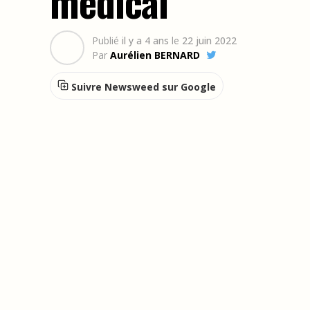
médical
Publié
il y a 4 ans
le
22 juin 2022
Par
Aurélien BERNARD
Suivre Newsweed sur Google