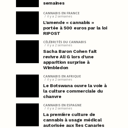
semaines
CANNABIS EN FRANCE
il y a 2 semaines
L’amende « cannabis »
portée à 500 euros par la loi
RIPOST
CÉLÉBRITÉS DU CANNABIS
il y a 2 semaines
Sacha Baron Cohen fait
revivre Ali G lors d’une
apparition surprise à
Wimbledon
CANNABIS EN AFRIQUE
il y a 2 semaines
Le Botswana ouvre la voie à
la culture commerciale du
chanvre
CANNABIS EN ESPAGNE
il y a 2 semaines
La première culture de
cannabis à usage médical
autorisée aux îles Canaries