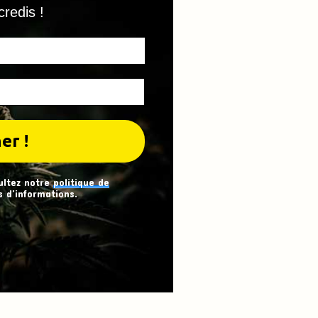
credis !
ultez notre
politique de
 d’informations.