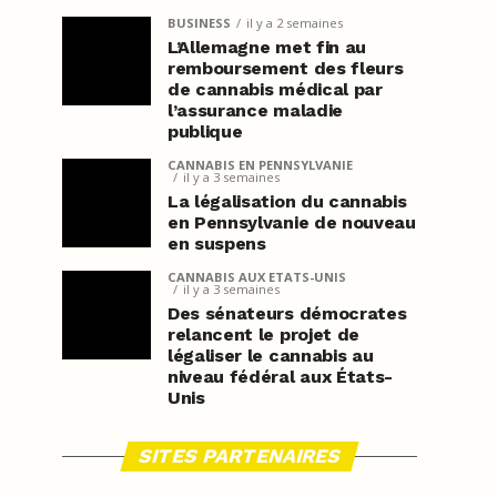
BUSINESS
il y a 2 semaines
L’Allemagne met fin au
remboursement des fleurs
de cannabis médical par
l’assurance maladie
publique
CANNABIS EN PENNSYLVANIE
il y a 3 semaines
La légalisation du cannabis
en Pennsylvanie de nouveau
en suspens
CANNABIS AUX ETATS-UNIS
il y a 3 semaines
Des sénateurs démocrates
relancent le projet de
légaliser le cannabis au
niveau fédéral aux États-
Unis
SITES PARTENAIRES