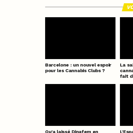
VO
Barcelone : un nouvel espoir
La sa
pour les Cannabis Clubs ?
canna
fait 
Qu’a laissé Dinafem en
L’Esp