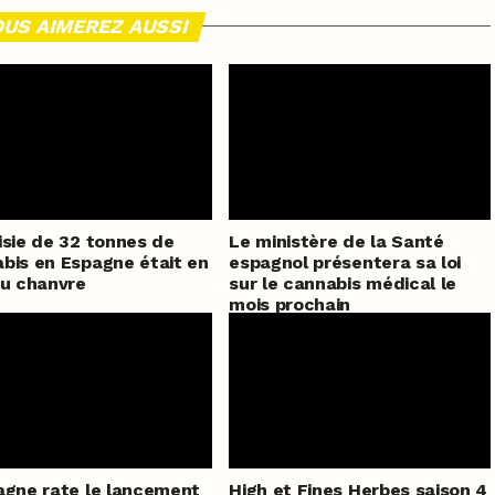
US AIMEREZ AUSSI
isie de 32 tonnes de
Le ministère de la Santé
bis en Espagne était en
espagnol présentera sa loi
du chanvre
sur le cannabis médical le
mois prochain
agne rate le lancement
High et Fines Herbes saison 4