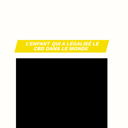
L’ENFANT QUI A LÉGALISÉ LE
CBD DANS LE MONDE