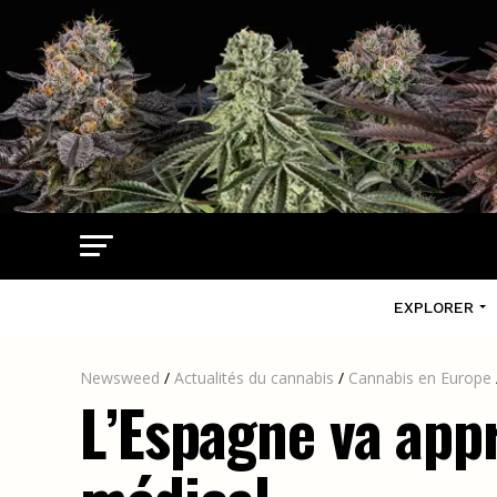
EXPLORER
Newsweed
/
Actualités du cannabis
/
Cannabis en Europe
L’Espagne va appr