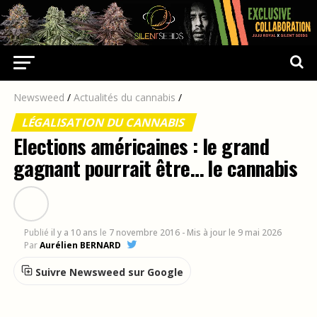
Newsweed
/
Actualités du cannabis
/
LÉGALISATION DU CANNABIS
Elections américaines : le grand
gagnant pourrait être… le cannabis
Publié
il y a 10 ans
le
7 novembre 2016
- Mis à jour le 9 mai 2026
Par
Aurélien BERNARD
Suivre Newsweed sur Google