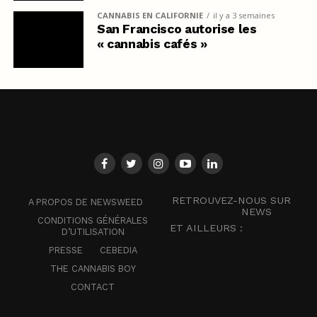
CANNABIS EN CALIFORNIE
il y a 3 semaines
San Francisco autorise les
« cannabis cafés »
RETROUVEZ-NOUS SUR
A PROPOS DE NEWSWEED
NEWS
CONDITIONS GÉNÉRALES
ET AILLEURS :
D’UTILISATION
PRESSE
CEBEDIA
THE CANNABIS BOY
CONTACT