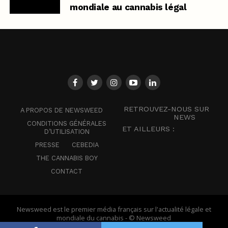
mondiale au cannabis légal
RETROUVEZ-NOUS SUR
A PROPOS DE NEWSWEED
NEWS
CONDITIONS GÉNÉRALES
ET AILLEURS :
D’UTILISATION
PRESSE
CEBEDIA
THE CANNABIS BOY
CONTACT
Newsweed est le premier média français sur l'actualité légale et
mondiale du cannabis - © Newsweed