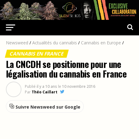
Newsweed
/
Actualités du cannabis
/
Cannabis en Europe
/
CANNABIS EN FRANCE
La CNCDH se positionne pour une
légalisation du cannabis en France
Publié
il y a 10 ans
le
10 novembre 2016
Par
Théo Caillart
Suivre Newsweed sur Google