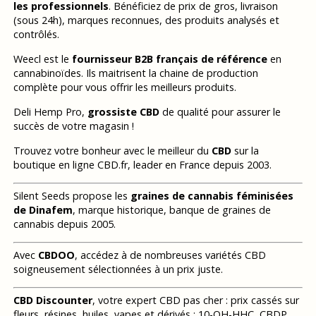
les professionnels
. Bénéficiez de prix de gros, livraison
(sous 24h), marques reconnues, des produits analysés et
contrôlés.
Weecl est le
fournisseur B2B français de référence
en
cannabinoïdes. Ils maitrisent la chaine de production
complète pour vous offrir les meilleurs produits.
Deli Hemp Pro,
grossiste CBD
de qualité pour assurer le
succès de votre magasin !
Trouvez votre bonheur avec le meilleur du
CBD
sur la
boutique en ligne CBD.fr, leader en France depuis 2003.
Silent Seeds propose les
graines de cannabis féminisées
de Dinafem
, marque historique, banque de graines de
cannabis depuis 2005.
Avec
CBDOO
, accédez à de nombreuses variétés CBD
soigneusement sélectionnées à un prix juste.
CBD Discounter
, votre expert CBD pas cher : prix cassés sur
fleurs, résines, huiles, vapes et dérivés : 10-OH-HHC, CBDP,