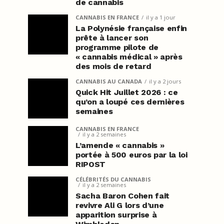
de cannabis
CANNABIS EN FRANCE
il y a 1 jour
La Polynésie française enfin
prête à lancer son
programme pilote de
« cannabis médical » après
des mois de retard
CANNABIS AU CANADA
il y a 2 jours
Quick Hit Juillet 2026 : ce
qu’on a loupé ces dernières
semaines
CANNABIS EN FRANCE
il y a 2 semaines
L’amende « cannabis »
portée à 500 euros par la loi
RIPOST
CÉLÉBRITÉS DU CANNABIS
il y a 2 semaines
Sacha Baron Cohen fait
revivre Ali G lors d’une
apparition surprise à