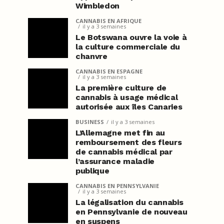
Wimbledon
CANNABIS EN AFRIQUE
il y a 3 semaines
Le Botswana ouvre la voie à
la culture commerciale du
chanvre
CANNABIS EN ESPAGNE
il y a 3 semaines
La première culture de
cannabis à usage médical
autorisée aux îles Canaries
BUSINESS
il y a 3 semaines
L’Allemagne met fin au
remboursement des fleurs
de cannabis médical par
l’assurance maladie
publique
CANNABIS EN PENNSYLVANIE
il y a 3 semaines
La légalisation du cannabis
en Pennsylvanie de nouveau
en suspens