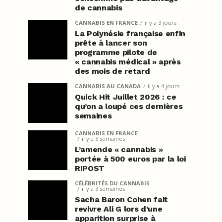
de cannabis
CANNABIS EN FRANCE
il y a 3 jours
La Polynésie française enfin
prête à lancer son
programme pilote de
« cannabis médical » après
des mois de retard
CANNABIS AU CANADA
il y a 4 jours
Quick Hit Juillet 2026 : ce
qu’on a loupé ces dernières
semaines
CANNABIS EN FRANCE
il y a 3 semaines
L’amende « cannabis »
portée à 500 euros par la loi
RIPOST
CÉLÉBRITÉS DU CANNABIS
il y a 3 semaines
Sacha Baron Cohen fait
revivre Ali G lors d’une
apparition surprise à