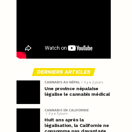
DERNIERS ARTICLES
CANNABIS AU NÉPAL
il y a 2 jours
Une province népalaise
légalise le cannabis médical
CANNABIS EN CALIFORNIE
il y a 3 jours
Huit ans après la
légalisation, la Californie ne
consomme pas davantage