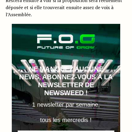
Restera ensuite à voir si la proposition sera réellement
déposée et si elle trouverait ensuite assez de voix à
l’Assemblée.
NE MANQUEZ AUCUNE
NEWS, ABONNEZ-VOUS À LA
NEWSLETTER DE
NEWSWEED !
1 newsletter par semaine,
tous les mercredis !