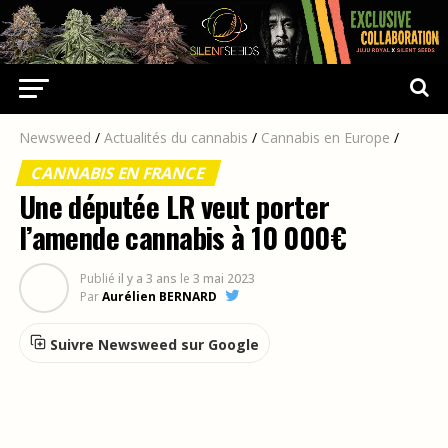
Newsweed
/
Actualités du cannabis
/
Cannabis en Europe
/
CANNABIS EN FRANCE
Une députée LR veut porter
l’amende cannabis à 10 000€
Publié
il y a 3 ans
le
3 mai 2023
Par
Aurélien BERNARD
Suivre Newsweed sur Google