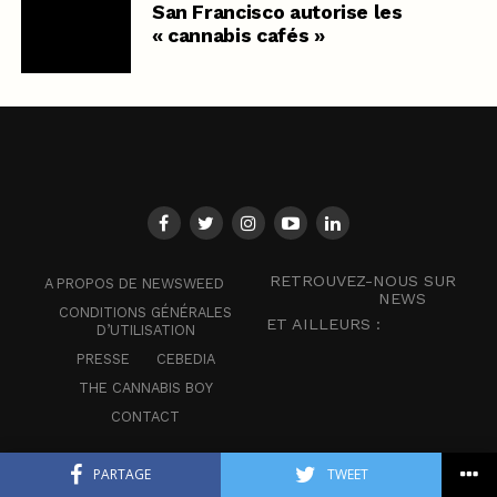
San Francisco autorise les
« cannabis cafés »
RETROUVEZ-NOUS SUR
A PROPOS DE NEWSWEED
NEWS
CONDITIONS GÉNÉRALES
ET AILLEURS :
D’UTILISATION
PRESSE
CEBEDIA
THE CANNABIS BOY
CONTACT
PARTAGE
TWEET