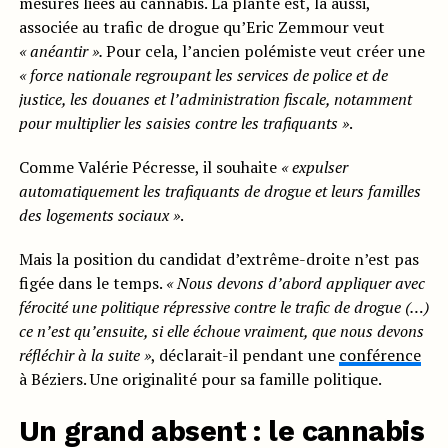
mesures liées au cannabis. La plante est, là aussi,
associée au trafic de drogue qu’Eric Zemmour veut
« anéantir ».
Pour cela, l’ancien polémiste veut créer une
« fo
rce nationale
regroupant les services de police
et de
justice, les douanes et l’administration fiscale, notamment
pour multiplier les saisies contre les
trafi
quants »
.
Comme Valérie Pécresse, il souhaite
« e
xpulser
automatiquement les
trafi
quants de drogue et leurs familles
des logements sociaux »
.
Mais la position du candidat d’extrême-droite n’est pas
figée dans le temps.
« Nous devons d’abord appliquer avec
férocité une politique répressive contre le trafic de drogue (…)
ce n’est qu’ensuite, si elle échoue vraiment, que nous devons
réfléchir à la suite »
, déclarait-il pendant une
conférence
à Béziers. Une originalité pour sa famille politique.
Un grand absent : le cannabis