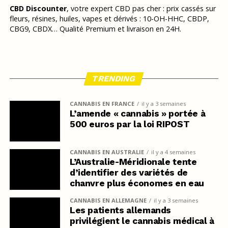
CBD Discounter
, votre expert CBD pas cher : prix cassés sur
fleurs, résines, huiles, vapes et dérivés : 10-OH-HHC, CBDP,
CBG9, CBDX… Qualité Premium et livraison en 24H.
TRENDING
CANNABIS EN FRANCE
il y a 3 semaines
L’amende « cannabis » portée à
500 euros par la loi RIPOST
CANNABIS EN AUSTRALIE
il y a 4 semaines
L’Australie-Méridionale tente
d’identifier des variétés de
chanvre plus économes en eau
CANNABIS EN ALLEMAGNE
il y a 3 semaines
Les patients allemands
privilégient le cannabis médical à