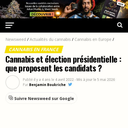
Newsweed
/
Actualités du cannabis
/
Cannabis en Europe
/
CANNABIS EN FRANCE
Cannabis et élection présidentielle :
que proposent les candidats ?
Publié
il y a 4 ans
le
4 avril 2022
- Mis à jour le 5 mai 2026
Par
Benjamin Boukriche
Suivre Newsweed sur Google