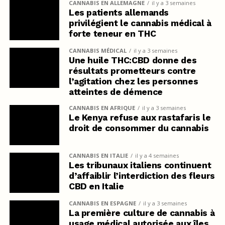
CANNABIS EN ALLEMAGNE
il y a 3 semaines
Les patients allemands
privilégient le cannabis médical à
forte teneur en THC
CANNABIS MÉDICAL
il y a 3 semaines
Une huile THC:CBD donne des
résultats prometteurs contre
l’agitation chez les personnes
atteintes de démence
CANNABIS EN AFRIQUE
il y a 3 semaines
Le Kenya refuse aux rastafaris le
droit de consommer du cannabis
CANNABIS EN ITALIE
il y a 4 semaines
Les tribunaux italiens continuent
d’affaiblir l’interdiction des fleurs
CBD en Italie
CANNABIS EN ESPAGNE
il y a 3 semaines
La première culture de cannabis à
usage médical autorisée aux îles