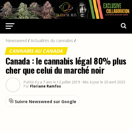
Newsweed
/
Actualités du cannabis
/
CANNABIS AU CANADA
Canada : le cannabis légal 80% plus
cher que celui du marché noir
Publié
il y a 7 ans
le
12 juillet 2019
- Mis à jour le 20 avril 2023
Par
Floriane Ramfos
Suivre Newsweed sur Google