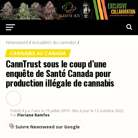
Newsweed
/
Actualités du cannabis
/
CANNABIS AU CANADA
CannTrust sous le coup d’une
enquête de Santé Canada pour
production illégale de cannabis
Publié
il y a 7 ans
le
15 juillet 2019
- Mis à jour le 12 octobre 2022
Par
Floriane Ramfos
Suivre Newsweed sur Google