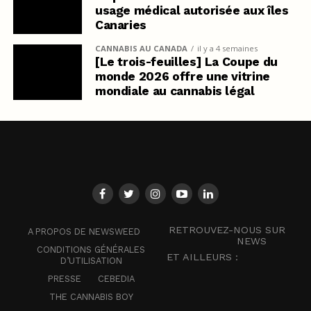
usage médical autorisée aux îles
Canaries
CANNABIS AU CANADA
il y a 4 semaines
[Le trois-feuilles] La Coupe du
monde 2026 offre une vitrine
mondiale au cannabis légal
RETROUVEZ-NOUS SUR
A PROPOS DE NEWSWEED
NEWS
CONDITIONS GÉNÉRALES
ET AILLEURS :
D’UTILISATION
PRESSE
CEBEDIA
THE CANNABIS BOY