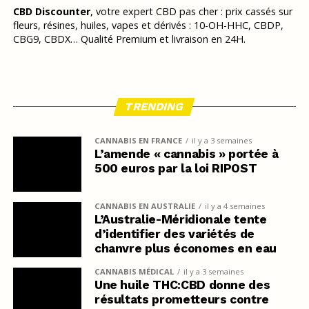
CBD Discounter
, votre expert CBD pas cher : prix cassés sur
fleurs, résines, huiles, vapes et dérivés : 10-OH-HHC, CBDP,
CBG9, CBDX… Qualité Premium et livraison en 24H.
TRENDING
CANNABIS EN FRANCE
il y a 3 semaines
L’amende « cannabis » portée à
500 euros par la loi RIPOST
CANNABIS EN AUSTRALIE
il y a 4 semaines
L’Australie-Méridionale tente
d’identifier des variétés de
chanvre plus économes en eau
CANNABIS MÉDICAL
il y a 3 semaines
Une huile THC:CBD donne des
résultats prometteurs contre