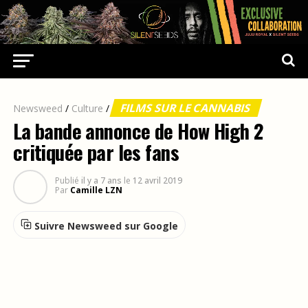
FILMS SUR LE CANNABIS
Newsweed
/
Culture
/
La bande annonce de How High 2
critiquée par les fans
Publié
il y a 7 ans
le
12 avril 2019
Par
Camille LZN
Suivre Newsweed sur Google