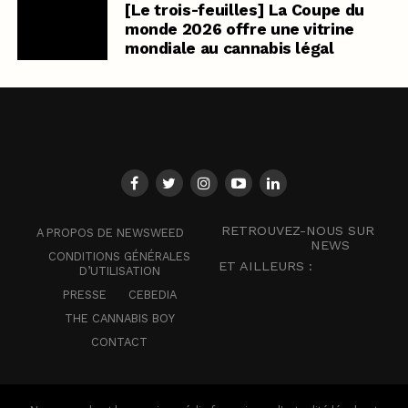
[Le trois-feuilles] La Coupe du
monde 2026 offre une vitrine
mondiale au cannabis légal
RETROUVEZ-NOUS SUR
A PROPOS DE NEWSWEED
NEWS
CONDITIONS GÉNÉRALES
ET AILLEURS :
D’UTILISATION
PRESSE
CEBEDIA
THE CANNABIS BOY
CONTACT