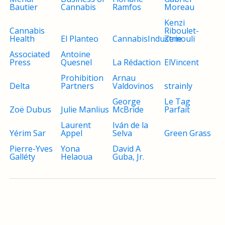
Bautier
Cannabis
Ramfos
Moreau
Kenzi
Cannabis
Riboulet-
Health
El Planteo
CannabisIndustrie
Zemouli
Associated
Antoine
Press
Quesnel
La Rédaction
ElVincent
Prohibition
Arnau
Delta
Partners
Valdovinos
strainly
George
Le Tag
Zoë Dubus
Julie Manlius
McBride
Parfait
Laurent
Iván de la
Yérim Sar
Appel
Selva
Green Grass
Pierre-Yves
Yona
David A
Galléty
Helaoua
Guba, Jr.