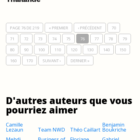
PAGE 76 DE 219
« PREMIER
‹ PRÉCÉDENT
70
71
72
73
74
75
76
77
78
79
80
90
100
110
120
130
140
150
160
170
SUIVANT ›
DERNIER »
D'autres auteurs que vous
pourriez aimer
Camille
Benjamin
Lezaun
Team NWD
Théo Caillart
Boukriche
Mehdi
Business of
Floriane
Gabriel