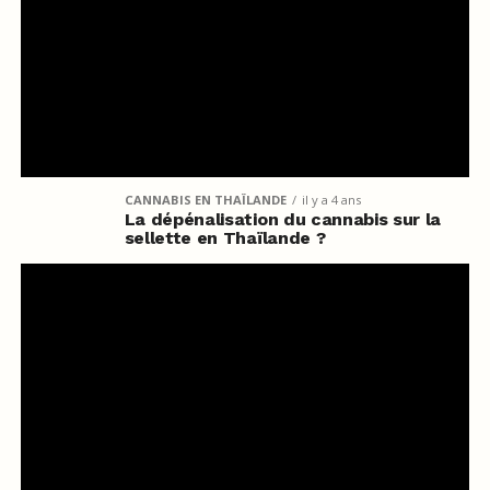
CANNABIS EN THAÏLANDE
il y a 4 ans
La dépénalisation du cannabis sur la
sellette en Thaïlande ?