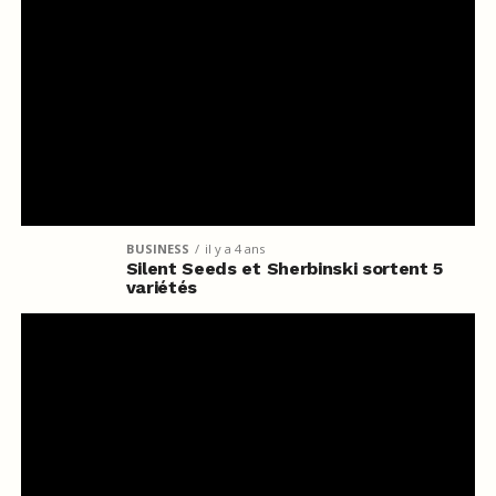
BUSINESS
il y a 4 ans
Silent Seeds et Sherbinski sortent 5
variétés