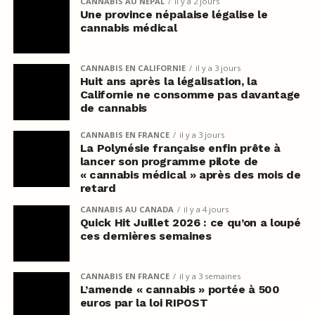
CANNABIS AU NÉPAL
il y a 2 jours
Une province népalaise légalise le
cannabis médical
CANNABIS EN CALIFORNIE
il y a 3 jours
Huit ans après la légalisation, la
Californie ne consomme pas davantage
de cannabis
CANNABIS EN FRANCE
il y a 3 jours
La Polynésie française enfin prête à
lancer son programme pilote de
« cannabis médical » après des mois de
retard
CANNABIS AU CANADA
il y a 4 jours
Quick Hit Juillet 2026 : ce qu’on a loupé
ces dernières semaines
CANNABIS EN FRANCE
il y a 3 semaines
L’amende « cannabis » portée à 500
euros par la loi RIPOST