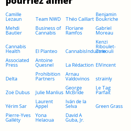
pourriez aimer
Camille
Benjamin
Lezaun
Team NWD
Théo Caillart
Boukriche
Mehdi
Business of
Floriane
Gabriel
Bautier
Cannabis
Ramfos
Moreau
Kenzi
Cannabis
Riboulet-
Health
El Planteo
CannabisIndustrie
Zemouli
Associated
Antoine
Press
Quesnel
La Rédaction
ElVincent
Prohibition
Arnau
Delta
Partners
Valdovinos
strainly
George
Le Tag
Zoë Dubus
Julie Manlius
McBride
Parfait
Laurent
Iván de la
Yérim Sar
Appel
Selva
Green Grass
Pierre-Yves
Yona
David A
Galléty
Helaoua
Guba, Jr.