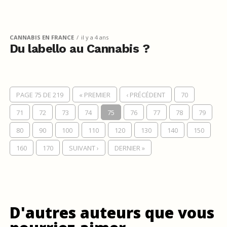
CANNABIS EN FRANCE
il y a 4 ans
Du labello au Cannabis ?
PAGE 75 DE 219
« PREMIER
‹ PRÉCÉDENT
70
71
72
73
74
75
76
77
78
79
80
90
100
110
120
130
140
150
160
170
SUIVANT ›
DERNIER »
D'autres auteurs que vous