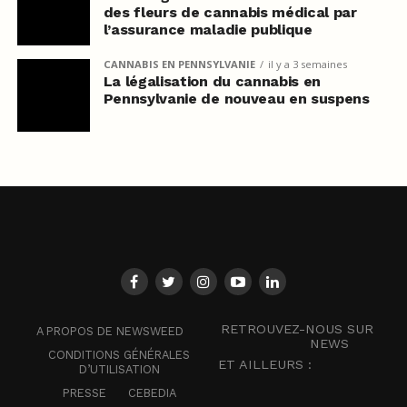
des fleurs de cannabis médical par
l’assurance maladie publique
CANNABIS EN PENNSYLVANIE
il y a 3 semaines
La légalisation du cannabis en
Pennsylvanie de nouveau en suspens
RETROUVEZ-NOUS SUR
A PROPOS DE NEWSWEED
NEWS
CONDITIONS GÉNÉRALES
ET AILLEURS :
D’UTILISATION
PRESSE
CEBEDIA